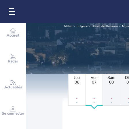
Météo
Bulgarie
Oblast de Khaskovo
Muni
Accueil
Radar
Jeu
Ven
Sam
D
06
07
08
0
Actualités
-
-
-
-
-
-
Se connecter