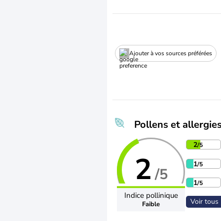
Ajouter à vos sources préférées
Pollens et allergie
2
/5
2
1
/5
/5
1
/5
Indice pollinique
Voir tous 
Faible