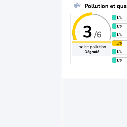
Pollution et qual
1
/6
3
1
/6
/6
1
/6
3
/6
Indice pollution
1
Dégradé
/6
1
/6