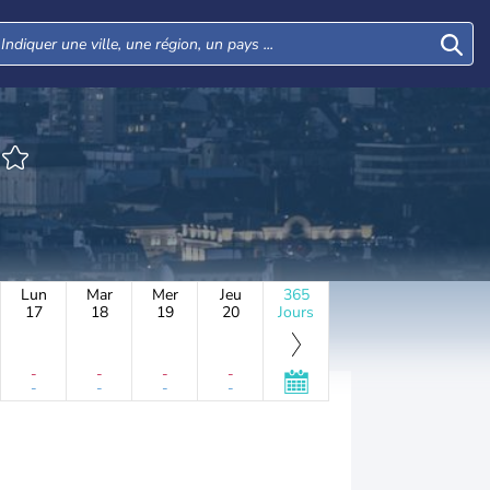
Lun
Mar
Mer
Jeu
365
17
18
19
20
Jours
-
-
-
-
-
-
-
-