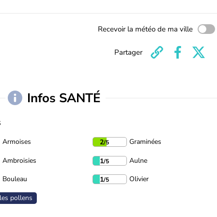
Recevoir la météo de ma ville
Partager
Infos SANTÉ
s
Armoises
Graminées
2
/5
Ambroisies
Aulne
1
/5
Bouleau
Olivier
1
/5
les pollens