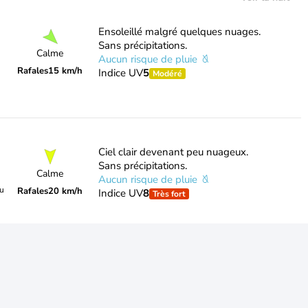
Ensoleillé malgré quelques nuages.
Sans précipitations.
Calme
Aucun risque de pluie
Rafales
15 km/h
Indice UV
5
Modéré
Ciel clair devenant peu nuageux.
Sans précipitations.
Calme
Aucun risque de pluie
du
Rafales
20 km/h
Indice UV
8
Très fort