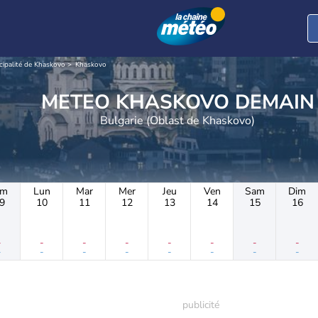
cipalité de Khaskovo
Khaskovo
METEO KHASKOVO DEMAIN
Bulgarie (Oblast de Khaskovo)
im
Lun
Mar
Mer
Jeu
Ven
Sam
Dim
9
10
11
12
13
14
15
16
-
-
-
-
-
-
-
-
-
-
-
-
-
-
-
-