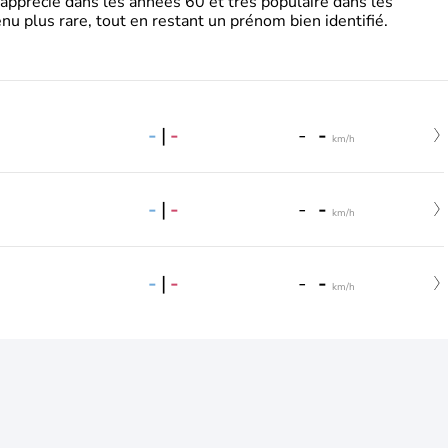
 apprécié dans les années 60 et très populaire dans les
nu plus rare, tout en restant un prénom bien identifié.
-
|
-
-
-
km/h
-
|
-
-
-
km/h
-
|
-
-
-
km/h