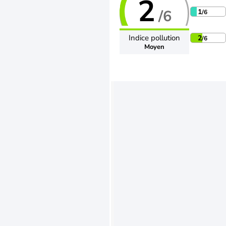
2
/6
1
/6
Indice pollution
2
/6
Moyen