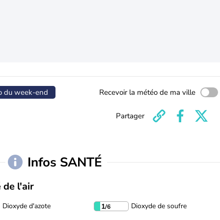
o du week-end
Recevoir la météo de ma ville
Partager
Infos SANTÉ
 de l'air
Dioxyde d'azote
Dioxyde de soufre
1
/6