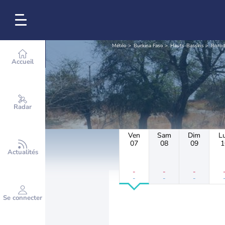
Météo
Burkina Faso
Hauts-Bassins
Boro
Accueil
Radar
Ven
Sam
Dim
L
07
08
09
1
Actualités
-
-
-
-
-
-
Se connecter