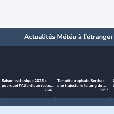
Actualités Météo à l'étranger
Saison cyclonique 2026 :
Tempête tropicale Bertha :
pourquoi l’Atlantique reste
une trajectoire le long du du
très calme à ce stade ?
22/07
littoral américain
22/07