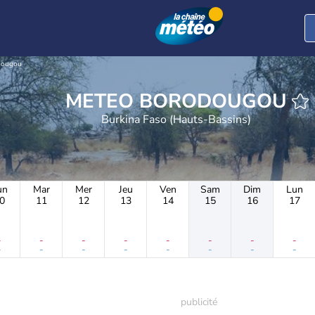
dougou
METEO BORODOUGOU
Burkina Faso (Hauts-Bassins)
un
Mar
Mer
Jeu
Ven
Sam
Dim
Lun
0
11
12
13
14
15
16
17
-
-
-
-
-
-
-
-
-
-
-
-
-
-
-
-