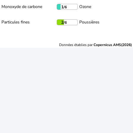
Monoxyde de carbone
Ozone
1
/6
Particules fines
Poussières
2
/6
Données établies par
Copernicus AMS(2026)