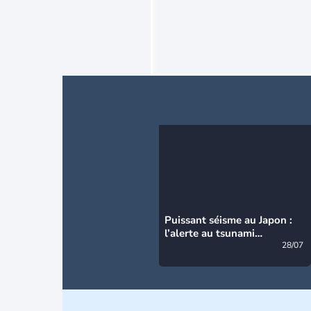
Puissant séisme au Japon :
l’alerte au tsunami
désormais levée
28/07