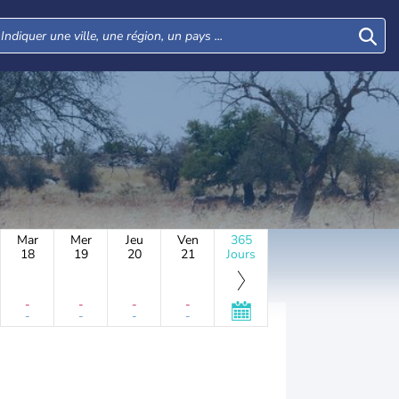
Mar
Mer
Jeu
Ven
365
18
19
20
21
Jours
-
-
-
-
-
-
-
-