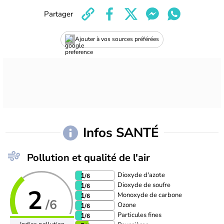
Partager
Ajouter à vos sources préférées
Infos SANTÉ
Pollution et qualité de l'air
Dioxyde d'azote
1
/6
Dioxyde de soufre
1
/6
2
Monoxyde de carbone
1
/6
/6
Ozone
1
/6
Particules fines
1
/6