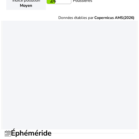
Indice pollution
Poussières
2
/6
Moyen
Données établies par
Copernicus AMS(2026)
Éphéméride