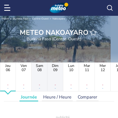
Météo
Burkina Faso
Centre-Ouest
Nakoayaro
METEO NAKOAYARO
Burkina Faso (Centre-Ouest)
Jeu
Ven
Sam
Dim
Lun
Mar
Mer
J
06
07
08
09
10
11
12
-
-
-
-
-
-
-
-
-
-
-
-
-
-
Journée
Heure / Heure
Comparer