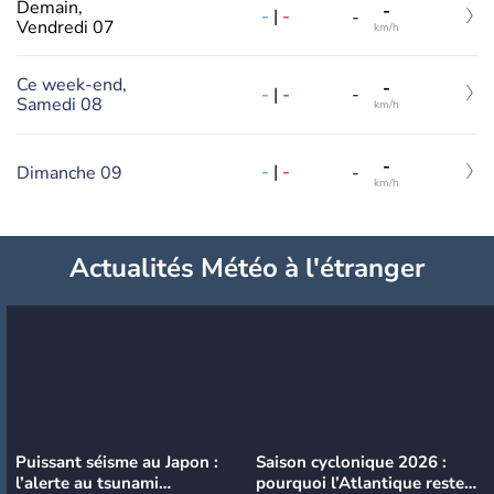
Demain,
-
-
|
-
-
Vendredi 07
km/h
Ce week-end,
-
-
|
-
-
Samedi 08
km/h
-
-
|
-
Dimanche 09
-
km/h
Actualités Météo à l'étranger
Puissant séisme au Japon :
Saison cyclonique 2026 :
l’alerte au tsunami
pourquoi l’Atlantique reste