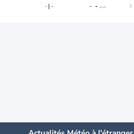
-
|
-
-
-
km/h
Actualités Météo à l'étranger