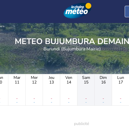
ura
METEO BUJUMBURA DEMAI
Burundi (Bujumbura Mairie)
un
Mar
Mer
Jeu
Ven
Sam
Dim
Lun
0
11
12
13
14
15
16
17
-
-
-
-
-
-
-
-
-
-
-
-
-
-
-
-