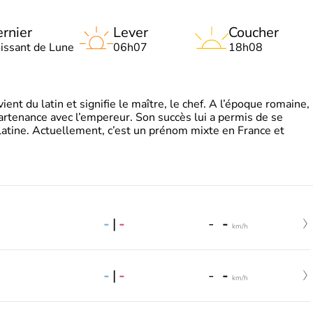
rnier
Lever
Coucher
oissant de Lune
06h07
18h08
t du latin et signifie le maître, le chef. A l’époque romaine,
partenance avec l’empereur. Son succès lui a permis de se
latine. Actuellement, c’est un prénom mixte en France et
-
|
-
-
-
km/h
-
|
-
-
-
km/h