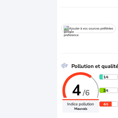
Ajouter à vos sources préférées
Pollution et qualité
1
/6
4
/6
2
/6
Indice pollution
4
/6
Mauvais