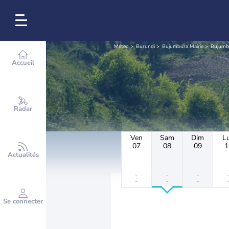
Météo
Burundi
Bujumbura Mairie
Bujumb
Accueil
Radar
Ven
Sam
Dim
L
07
08
09
1
Actualités
-
-
-
-
-
-
Se connecter