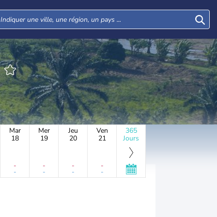
N
Mar
Mer
Jeu
Ven
365
18
19
20
21
Jours
-
-
-
-
-
-
-
-