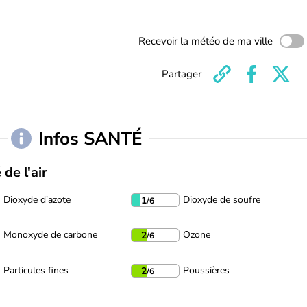
Recevoir la météo de ma ville
Partager
Infos SANTÉ
 de l'air
Dioxyde d'azote
Dioxyde de soufre
1
/6
Monoxyde de carbone
Ozone
2
/6
Particules fines
Poussières
2
/6