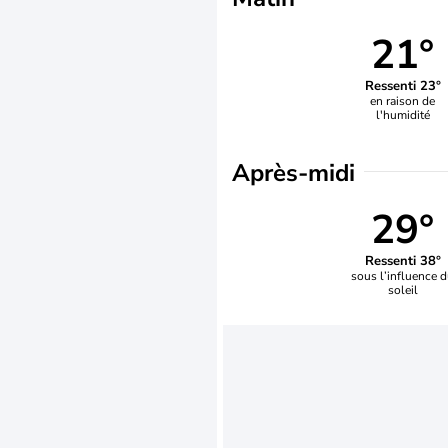
21°
Ressenti 23°
en raison de
l'humidité
Après-midi
29°
Ressenti 38°
sous l’influence 
soleil