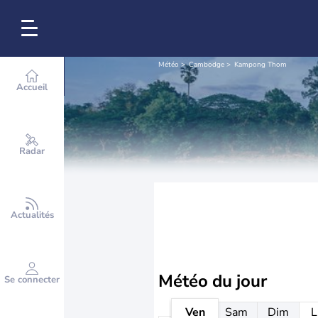
Météo
Cambodge
Kampong Thom
Accueil
Radar
Actualités
Météo
du jour
Se connecter
Ven
Sam
Dim
L