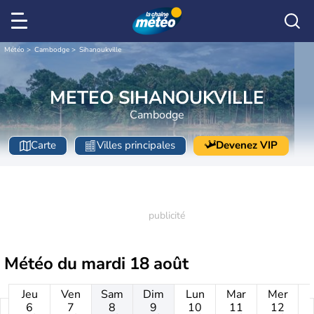
Météo
Cambodge
Sihanoukville
METEO SIHANOUKVILLE
Cambodge
Carte
Villes principales
Devenez VIP
Météo du
mardi 18 août
Jeu
Ven
Sam
Dim
Lun
Mar
Mer
6
7
8
9
10
11
12