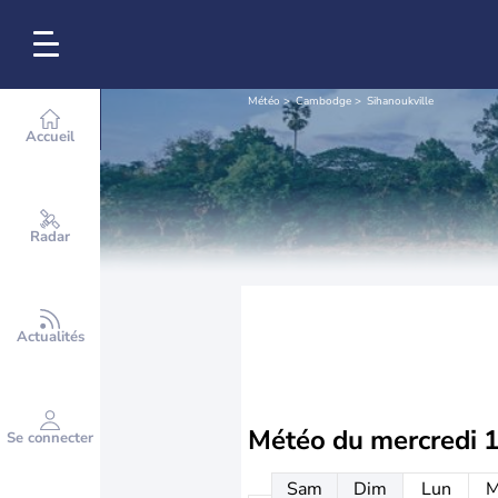
Météo
Cambodge
Sihanoukville
Accueil
Radar
Actualités
Météo du
mercredi 
Se connecter
Sam
Dim
Lun
M