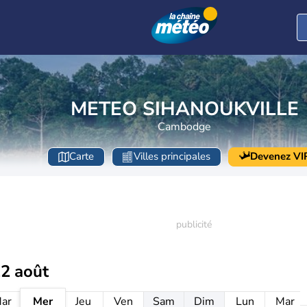
METEO SIHANOUKVILLE
Cambodge
Carte
Villes principales
Devenez VI
12 août
ar
Mer
Jeu
Ven
Sam
Dim
Lun
Mar