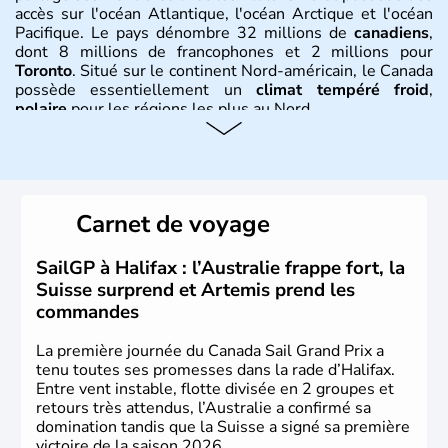
accès sur l'océan Atlantique, l'océan Arctique et l'océan
Pacifique. Le pays dénombre 32 millions de
canadiens
,
dont 8 millions de francophones et 2 millions pour
Toronto
. Situé sur le continent Nord-américain, le Canada
possède essentiellement un
climat tempéré froid
,
polaire
pour les régions les plus au Nord.
Histoire et administration
Le Canada a été découvert par l'explorateur Jacques
Cartier en 1534. A l'origine colonie française située sur le
Carnet de voyage
territoire de la ville de Québec, le Canada passe ensuite
sous le contrôle des Britanniques. L'indépendance du
pays a été obtenue au cours d'un long processus qui s'est
SailGP à Halifax : l’Australie frappe fort, la
étalé de 1867 à 1982. Le peuple autochtone des Inuits,
Suisse surprend et Artemis prend les
aujourd'hui appelé Eskimos, n'est découvert qu'au début
commandes
du XXème siècle lors d'une expédition dans le Grand
Nord.
La première journée du Canada Sail Grand Prix a
tenu toutes ses promesses dans la rade d’Halifax.
Entre vent instable, flotte divisée en 2 groupes et
retours très attendus, l’Australie a confirmé sa
domination tandis que la Suisse a signé sa première
victoire de la saison 2026.