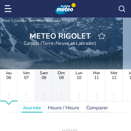
Météo
Canada
Terre-Neuve et Labrador
Rigolet
METEO RIGOLET
Canada (Terre-Neuve et Labrador)
Jeu
Ven
Sam
Dim
Lun
Mar
Mer
J
06
07
08
09
10
11
12
-
-
-
-
-
-
-
-
-
-
-
-
-
-
Journée
Heure / Heure
Comparer