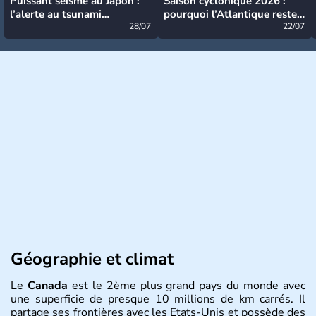
Puissant séisme au Japon :
Saison cyclonique 2026 :
l’alerte au tsunami
pourquoi l’Atlantique reste
désormais levée
28/07
très calme à ce stade ?
22/07
Géographie et climat
Le
Canada
est le 2ème plus grand pays du monde avec
une superficie de presque 10 millions de km carrés. Il
partage ses frontières avec les Etats-Unis et possède des