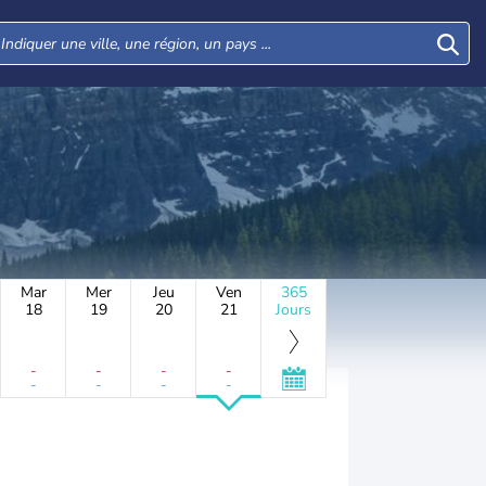
Mar
Mer
Jeu
Ven
365
18
19
20
21
Jours
-
-
-
-
-
-
-
-