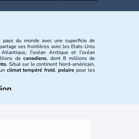
 pays du monde avec une superficie de
partage ses frontières avec les Etats-Unis
Atlantique, l'océan Arctique et l'océan
illions de
canadiens
, dont 8 millions de
nto
. Situé sur le continent Nord-américain,
 un
climat tempéré froid
,
polaire
pour les
tion
rateur Jacques Cartier en 1534. A l'origine
oire de la ville de Québec, le Canada passe
anniques. L'indépendance du pays a été
sus qui s'est étalé de 1867 à 1982. Le
'hui appelé Eskimos, n'est découvert qu'au
édition dans le Grand Nord.