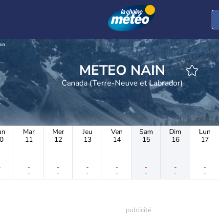
ain
METEO NAIN
Canada (Terre-Neuve et Labrador)
un
Mar
Mer
Jeu
Ven
Sam
Dim
Lun
0
11
12
13
14
15
16
17
-
-
-
-
-
-
-
-
-
-
-
-
-
-
-
-