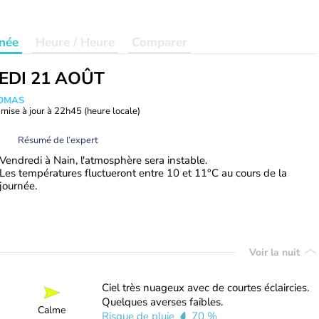
née
Heure / Heure
Comparer
EDI 21 AOÛT
HOMAS
mise à jour à
22h45
(heure locale)
Résumé de l’expert
Vendredi à Nain, l'atmosphère sera instable.
Les températures fluctueront entre 10 et 11°C au cours de la
journée.
Voir la nuit
Ciel très nuageux avec de courtes éclaircies.
Quelques averses faibles.
Calme
Risque de pluie
70 %