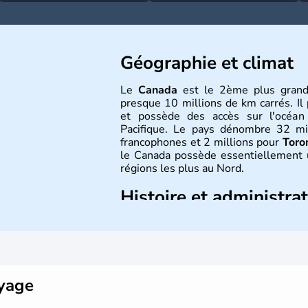
Géographie et climat
Le
Canada
est le 2ème plus grand
presque 10 millions de km carrés. Il 
et possède des accès sur l'océan 
Pacifique. Le pays dénombre 32 m
francophones et 2 millions pour
Toro
le Canada possède essentiellement
régions les plus au Nord.
Histoire et administra
Le Canada a été découvert par l'explo
colonie française située sur le territ
ensuite sous le contrôle des Brit
obtenue au cours d'un long proces
peuple autochtone des Inuits, aujourd
oyage
début du XXème siècle lors d'une exp