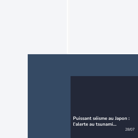
Puissant séisme au Japon :
l’alerte au tsunami
désormais levée
28/07