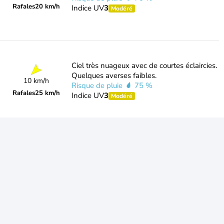
Rafales
20 km/h
Indice UV
3
Modéré
Ciel très nuageux avec de courtes éclaircies.
Quelques averses faibles.
10 km/h
Risque de pluie
75 %
Rafales
25 km/h
Indice UV
3
Modéré