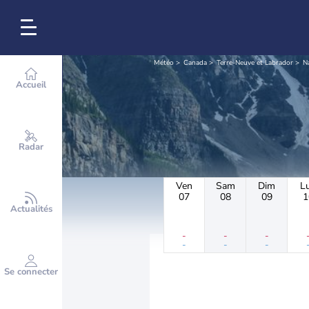
Météo
Canada
Terre-Neuve et Labrador
N
Accueil
Radar
Ven
Sam
Dim
L
07
08
09
1
Actualités
-
-
-
-
-
-
Se connecter