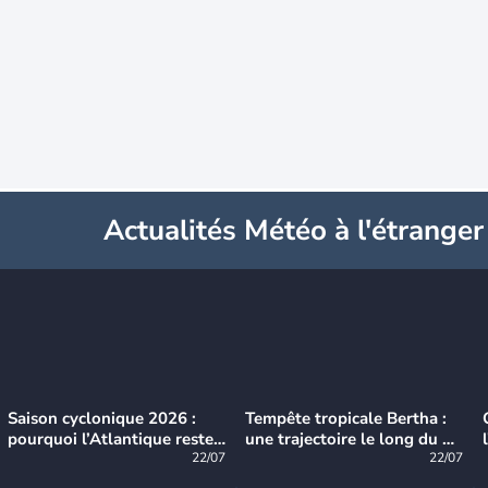
Actualités Météo à l'étranger
Saison cyclonique 2026 :
Tempête tropicale Bertha :
pourquoi l’Atlantique reste
une trajectoire le long du du
très calme à ce stade ?
22/07
littoral américain
22/07