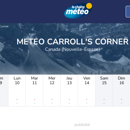
 Corner
METEO CARROLL'S CORNER
Canada (Nouvelle-Écosse)
im
Lun
Mar
Mer
Jeu
Ven
Sam
Dim
9
10
11
12
13
14
15
16
-
-
-
-
-
-
-
-
-
-
-
-
-
-
-
-