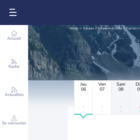
Météo
Canada
Nouvelle-Écosse
Carroll's
Accueil
Radar
Jeu
Ven
Sam
D
06
07
08
0
Actualités
-
-
-
-
-
-
Se connecter