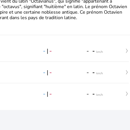
ient du latin "Octavianus", qui signifie "appartenant à
"octavus", signifiant "huitième" en latin. Le prénom Octavien
pire et une certaine noblesse antique. Ce prénom Octavien
rant dans les pays de tradition latine.
-
|
-
-
-
km/h
-
|
-
-
-
km/h
-
|
-
-
-
km/h