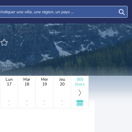
Lun
Mar
Mer
Jeu
365
17
18
19
20
Jours
-
-
-
-
-
-
-
-