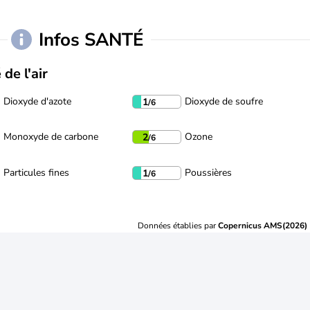
Infos SANTÉ
 de l'air
Dioxyde d'azote
Dioxyde de soufre
1
/6
Monoxyde de carbone
Ozone
2
/6
Particules fines
Poussières
1
/6
Données établies par
Copernicus AMS(2026)