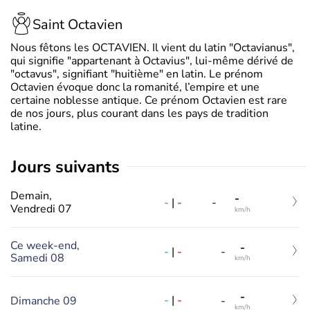
Saint Octavien
Nous fêtons les OCTAVIEN. Il vient du latin "Octavianus",
qui signifie "appartenant à Octavius", lui-même dérivé de
"octavus", signifiant "huitième" en latin. Le prénom
Octavien évoque donc la romanité, l’empire et une
certaine noblesse antique. Ce prénom Octavien est rare
de nos jours, plus courant dans les pays de tradition
latine.
jours suivants
Demain,
-
-
|
-
-
Vendredi 07
km/h
Ce week-end,
-
-
|
-
-
Samedi 08
km/h
-
-
|
-
Dimanche 09
-
km/h