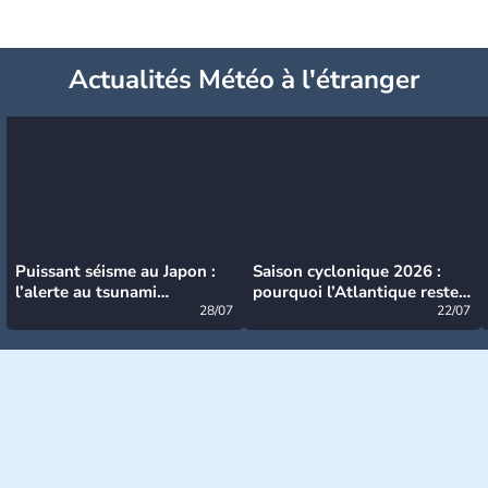
Actualités Météo à l'étranger
Puissant séisme au Japon :
Saison cyclonique 2026 :
l’alerte au tsunami
pourquoi l’Atlantique reste
désormais levée
28/07
très calme à ce stade ?
22/07