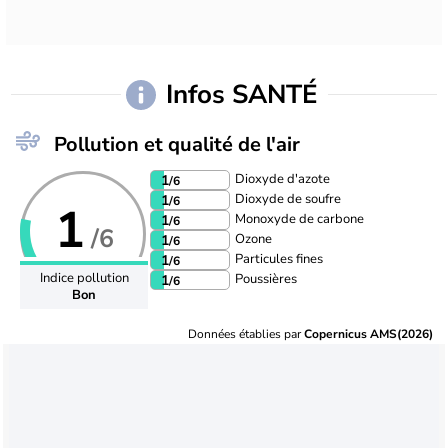
Infos SANTÉ
Pollution et qualité de l'air
Dioxyde d'azote
1
/6
Dioxyde de soufre
1
/6
1
Monoxyde de carbone
1
/6
/6
Ozone
1
/6
Particules fines
1
/6
Indice pollution
Poussières
1
/6
Bon
Données établies par
Copernicus AMS(2026)