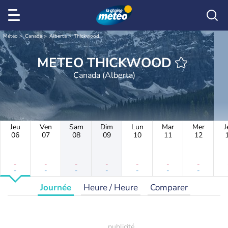
Météo
Canada
Alberta
Thickwood
METEO THICKWOOD
Canada (Alberta)
Jeu
Ven
Sam
Dim
Lun
Mar
Mer
J
06
07
08
09
10
11
12
-
-
-
-
-
-
-
-
-
-
-
-
-
-
Journée
Heure / Heure
Comparer