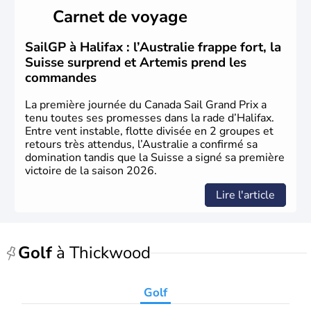
Cartier en 1534. A l'origine colonie française située sur le
Carnet de voyage
territoire de la ville de Québec, le Canada passe ensuite
sous le contrôle des Britanniques. L'indépendance du
pays a été obtenue au cours d'un long processus qui s'est
SailGP à Halifax : l’Australie frappe fort, la
étalé de 1867 à 1982. Le peuple autochtone des Inuits,
Suisse surprend et Artemis prend les
aujourd'hui appelé Eskimos, n'est découvert qu'au début
commandes
du XXème siècle lors d'une expédition dans le Grand
Nord.
La première journée du Canada Sail Grand Prix a
tenu toutes ses promesses dans la rade d’Halifax.
Entre vent instable, flotte divisée en 2 groupes et
retours très attendus, l’Australie a confirmé sa
domination tandis que la Suisse a signé sa première
victoire de la saison 2026.
Lire l'article
Golf
à Thickwood
Golf