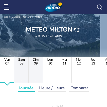
Météo
Canada
Ontario
Milton
METEO MILTON
Canada (Ontario)
Ven
Sam
Dim
Lun
Mar
Mer
Jeu
V
07
08
09
10
11
12
13
-
-
-
-
-
-
-
-
-
-
-
-
-
-
Journée
Heure / Heure
Comparer