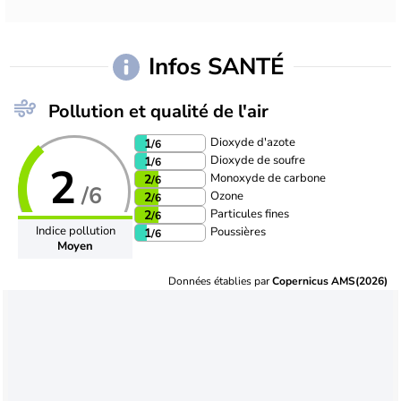
Infos SANTÉ
Pollution et qualité de l'air
Dioxyde d'azote
1
/6
Dioxyde de soufre
1
/6
2
Monoxyde de carbone
2
/6
/6
Ozone
2
/6
Particules fines
2
/6
Indice pollution
Poussières
1
/6
Moyen
Données établies par
Copernicus AMS(2026)