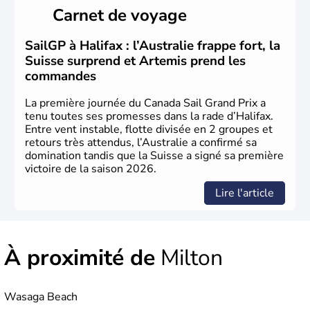
Cartier en 1534. A l'origine colonie française située sur le
Carnet de voyage
territoire de la ville de Québec, le Canada passe ensuite
sous le contrôle des Britanniques. L'indépendance du
pays a été obtenue au cours d'un long processus qui s'est
SailGP à Halifax : l’Australie frappe fort, la
étalé de 1867 à 1982. Le peuple autochtone des Inuits,
Suisse surprend et Artemis prend les
aujourd'hui appelé Eskimos, n'est découvert qu'au début
commandes
du XXème siècle lors d'une expédition dans le Grand
Nord.
La première journée du Canada Sail Grand Prix a
tenu toutes ses promesses dans la rade d’Halifax.
Entre vent instable, flotte divisée en 2 groupes et
retours très attendus, l’Australie a confirmé sa
domination tandis que la Suisse a signé sa première
victoire de la saison 2026.
Lire l'article
À proximité de
Milton
Wasaga Beach