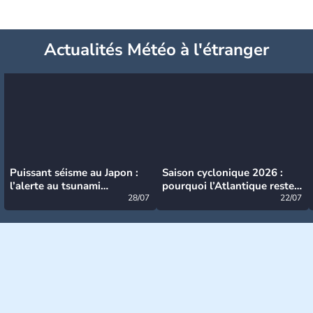
Actualités Météo à l'étranger
Puissant séisme au Japon :
Saison cyclonique 2026 :
l’alerte au tsunami
pourquoi l’Atlantique reste
désormais levée
28/07
très calme à ce stade ?
22/07