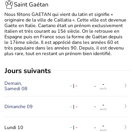
Saint Gaétan
Nous fêtons GAETAN qui vient du latin et signifie «
originaire de la ville de Caillatia ». Cette ville est devenue
Gaëte en Italie. Caetano était un prénom exclusivement
italien et très courant au 15è siècle. On le retrouve en
Espagne puis en France sous la forme de Gaëtan depuis
le 17ème siècle. Il est apprécié dans les années 60 et
très populaire dans les années 90. Depuis, il est devenu
plus rare, tout en restant un prénom bien identifié.
jours suivants
Demain,
-
-
|
-
-
Samedi 08
km/h
-
-
|
-
Dimanche 09
-
km/h
-
-
|
-
Lundi 10
-
km/h