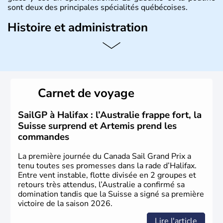
sont deux des principales spécialités québécoises.
Histoire et administration
Le
Québec
est une province francophone du
Canada
en
Amérique du Nord. Sa capitale est
Québec
et sa
métropole s’appelle
Montréal
. Elle est traversée par le
Saint-Laurent et le relie à l’Atlantique et aux Grands Lacs.
La langue officielle est le français, langue maternelle de
Carnet de voyage
80 % des
Québécois
. L’aéronautique, les
biotechnologies, l’industrie pharmaceutique, le génie
conseil constituent ses pôles essentiels d’activité.
SailGP à Halifax : l’Australie frappe fort, la
Suisse surprend et Artemis prend les
commandes
La première journée du Canada Sail Grand Prix a
tenu toutes ses promesses dans la rade d’Halifax.
Entre vent instable, flotte divisée en 2 groupes et
retours très attendus, l’Australie a confirmé sa
domination tandis que la Suisse a signé sa première
victoire de la saison 2026.
Lire l'article