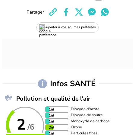
Partager
Ajouter à vos sources préférées
Infos SANTÉ
Pollution et qualité de l'air
Dioxyde d'azote
1
/6
Dioxyde de soufre
1
/6
2
Monoxyde de carbone
1
/6
/6
Ozone
2
/6
Particules fines
1
/6