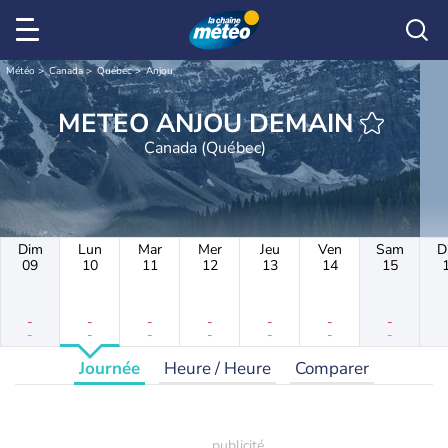
Météo
Canada
Québec
Anjou
METEO ANJOU DEMAIN
Canada (Québec)
Dim
Lun
Mar
Mer
Jeu
Ven
Sam
D
09
10
11
12
13
14
15
-
-
-
-
-
-
-
-
-
-
-
-
-
-
Journée
Heure / Heure
Comparer