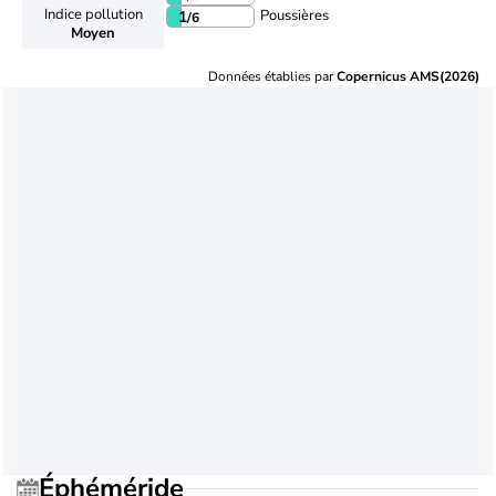
Indice pollution
Poussières
1
/6
Moyen
Données établies par
Copernicus AMS(2026)
Éphéméride