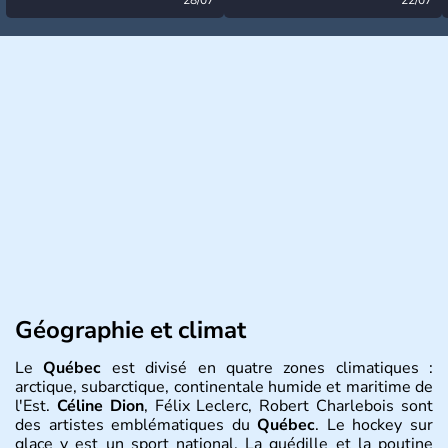
désormais levée
très calme à ce stade ?
Géographie et climat
Le
Québec
est divisé en quatre zones climatiques :
arctique, subarctique, continentale humide et maritime de
l'Est.
Céline Dion
, Félix Leclerc, Robert Charlebois sont
des artistes emblématiques du
Québec
. Le hockey sur
glace y est un sport national. La guédille et la poutine