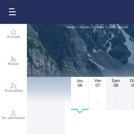
Météo
Canada
Québec
Saint-Léonard
Accueil
Radar
Jeu
Ven
Sam
D
06
07
08
0
Actualités
-
-
-
-
-
-
Se connecter