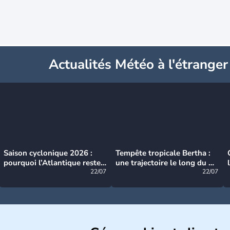
Actualités Météo à l'étranger
Saison cyclonique 2026 :
Tempête tropicale Bertha :
pourquoi l’Atlantique reste
une trajectoire le long du du
très calme à ce stade ?
22/07
littoral américain
22/07