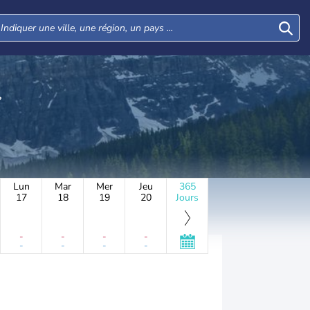
Lun
Mar
Mer
Jeu
365
17
18
19
20
Jours
-
-
-
-
-
-
-
-