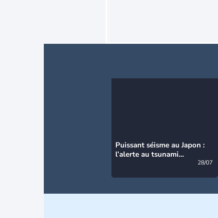
Puissant séisme au Japon :
l’alerte au tsunami
désormais levée
28/07