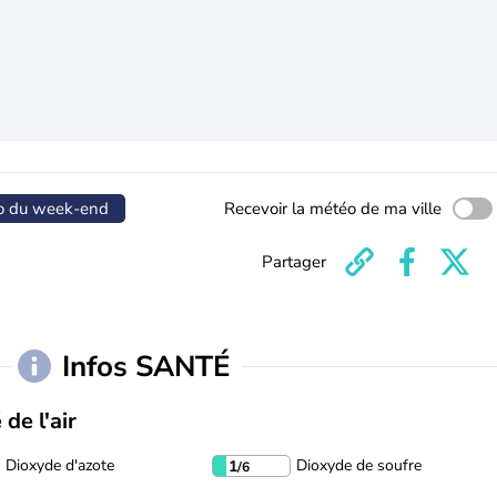
o du week-end
Recevoir la météo de ma ville
Partager
Infos SANTÉ
 de l'air
Dioxyde d'azote
Dioxyde de soufre
1
/6