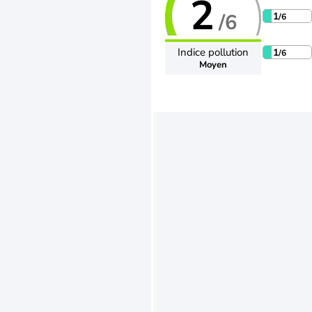
2
/6
1
/6
Indice pollution
1
/6
Moyen