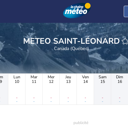
METEO SAINT-LÉONARD
Canada (Québec)
im
Lun
Mar
Mer
Jeu
Ven
Sam
Dim
9
10
11
12
13
14
15
16
-
-
-
-
-
-
-
-
-
-
-
-
-
-
-
-