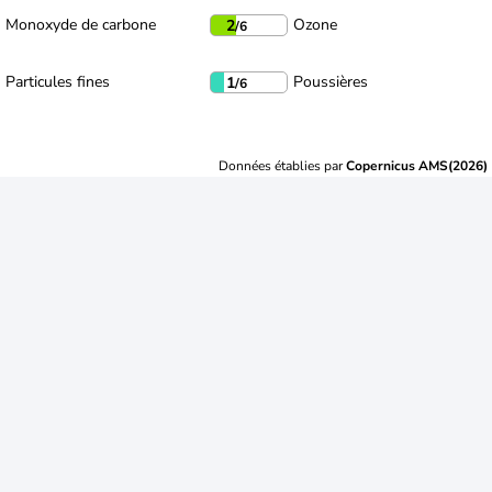
Monoxyde de carbone
Ozone
2
/6
Particules fines
Poussières
1
/6
Données établies par
Copernicus AMS(2026)