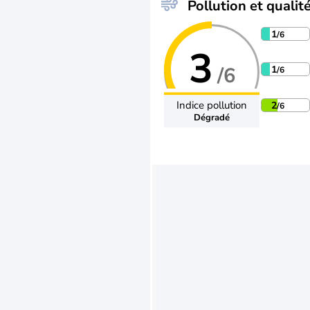
Pollution et qualité
1
/6
3
/6
1
/6
Indice pollution
2
/6
Dégradé