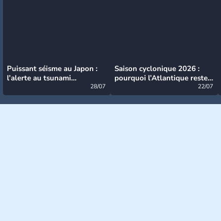
Puissant séisme au Japon :
Saison cyclonique 2026 :
l’alerte au tsunami
pourquoi l’Atlantique reste
désormais levée
28/07
très calme à ce stade ?
22/07