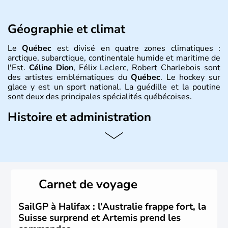
Géographie et climat
Le
Québec
est divisé en quatre zones climatiques :
arctique, subarctique, continentale humide et maritime de
l'Est.
Céline Dion
, Félix Leclerc, Robert Charlebois sont
des artistes emblématiques du
Québec
. Le hockey sur
glace y est un sport national. La guédille et la poutine
sont deux des principales spécialités québécoises.
Histoire et administration
Le
Québec
est une province francophone du
Canada
en
Amérique du Nord. Sa capitale est
Québec
et sa
métropole s’appelle
Montréal
. Elle est traversée par le
Saint-Laurent et le relie à l’Atlantique et aux Grands Lacs.
La langue officielle est le français, langue maternelle de
Carnet de voyage
80 % des
Québécois
. L’aéronautique, les
biotechnologies, l’industrie pharmaceutique, le génie
conseil constituent ses pôles essentiels d’activité.
SailGP à Halifax : l’Australie frappe fort, la
Suisse surprend et Artemis prend les