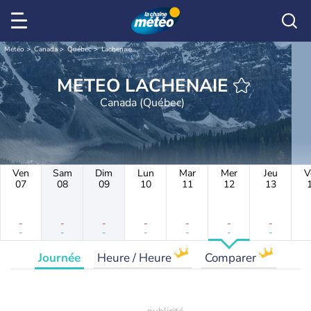
Météo
Canada
Québec
Lachenaie
METEO LACHENAIE
Canada (Québec)
Ven
Sam
Dim
Lun
Mar
Mer
Jeu
V
07
08
09
10
11
12
13
-
-
-
-
-
-
-
-
-
-
-
-
-
-
Journée
Heure / Heure
Comparer