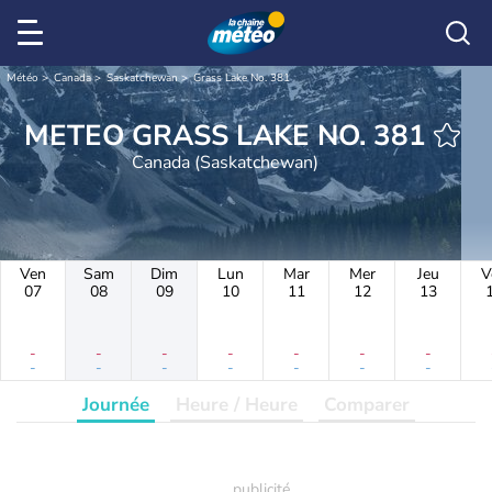
Météo
Canada
Saskatchewan
Grass Lake No. 381
METEO GRASS LAKE NO. 381
Canada (Saskatchewan)
Ven
Sam
Dim
Lun
Mar
Mer
Jeu
V
07
08
09
10
11
12
13
-
-
-
-
-
-
-
-
-
-
-
-
-
-
Journée
Heure / Heure
Comparer