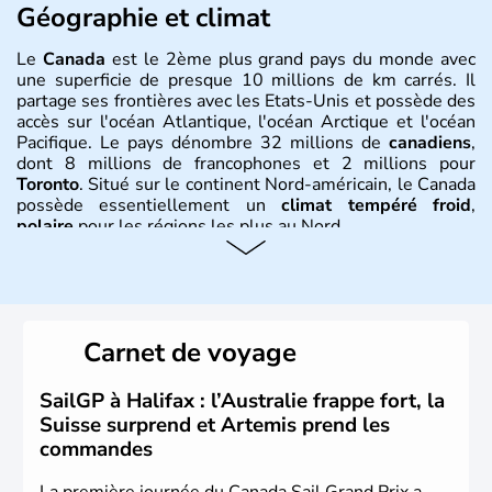
Géographie et climat
Le
Canada
est le 2ème plus grand pays du monde avec
une superficie de presque 10 millions de km carrés. Il
partage ses frontières avec les Etats-Unis et possède des
accès sur l'océan Atlantique, l'océan Arctique et l'océan
Pacifique. Le pays dénombre 32 millions de
canadiens
,
dont 8 millions de francophones et 2 millions pour
Toronto
. Situé sur le continent Nord-américain, le Canada
possède essentiellement un
climat tempéré froid
,
polaire
pour les régions les plus au Nord.
Histoire et administration
Le Canada a été découvert par l'explorateur Jacques
Cartier en 1534. A l'origine colonie française située sur le
Carnet de voyage
territoire de la ville de Québec, le Canada passe ensuite
sous le contrôle des Britanniques. L'indépendance du
pays a été obtenue au cours d'un long processus qui s'est
SailGP à Halifax : l’Australie frappe fort, la
étalé de 1867 à 1982. Le peuple autochtone des Inuits,
Suisse surprend et Artemis prend les
aujourd'hui appelé Eskimos, n'est découvert qu'au début
commandes
du XXème siècle lors d'une expédition dans le Grand
Nord.