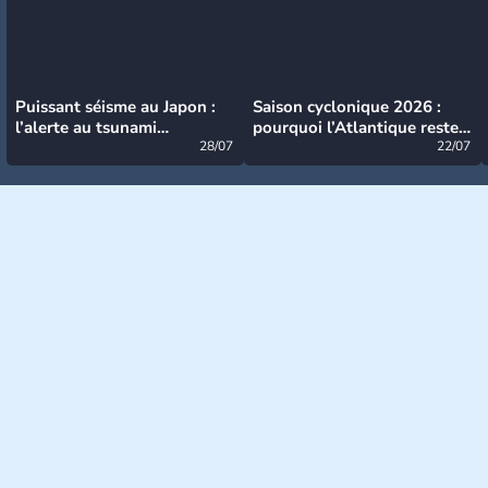
Puissant séisme au Japon :
Saison cyclonique 2026 :
l’alerte au tsunami
pourquoi l’Atlantique reste
désormais levée
28/07
très calme à ce stade ?
22/07