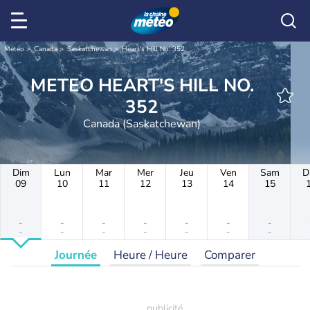
Météo
Canada
Saskatchewan
Heart's Hill No. 352
METEO HEART'S HILL NO.
352
Canada (Saskatchewan)
Dim
Lun
Mar
Mer
Jeu
Ven
Sam
D
09
10
11
12
13
14
15
-
-
-
-
-
-
-
-
-
-
-
-
-
-
Journée
Heure / Heure
Comparer