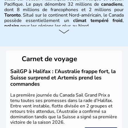
Pacifique. Le pays dénombre 32 millions de
canadiens
,
dont 8 millions de francophones et 2 millions pour
Toronto
. Situé sur le continent Nord-américain, le Canada
possède essentiellement un
climat tempéré froid
,
polaire
pour les régions les plus au Nord.
Histoire et administration
Le Canada a été découvert par l'explorateur Jacques
Cartier en 1534. A l'origine colonie française située sur le
Carnet de voyage
territoire de la ville de Québec, le Canada passe ensuite
sous le contrôle des Britanniques. L'indépendance du
pays a été obtenue au cours d'un long processus qui s'est
SailGP à Halifax : l’Australie frappe fort, la
étalé de 1867 à 1982. Le peuple autochtone des Inuits,
Suisse surprend et Artemis prend les
aujourd'hui appelé Eskimos, n'est découvert qu'au début
commandes
du XXème siècle lors d'une expédition dans le Grand
Nord.
La première journée du Canada Sail Grand Prix a
tenu toutes ses promesses dans la rade d’Halifax.
Entre vent instable, flotte divisée en 2 groupes et
retours très attendus, l’Australie a confirmé sa
domination tandis que la Suisse a signé sa première
victoire de la saison 2026.