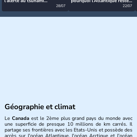
l’alerte au tsunami
pourquoi l’Atlantique reste
désormais levée
28/07
très calme à ce stade ?
22/07
Géographie et climat
Le
Canada
est le 2ème plus grand pays du monde avec
une superficie de presque 10 millions de km carrés. Il
partage ses frontières avec les Etats-Unis et possède des
accès sur l'océan Atlantique, l'océan Arctique et l'océan