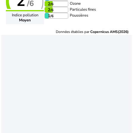
2
/6
Ozone
2
/6
Particules fines
2
/6
Indice pollution
Poussières
1
/6
Moyen
Données établies par
Copernicus AMS(2026)