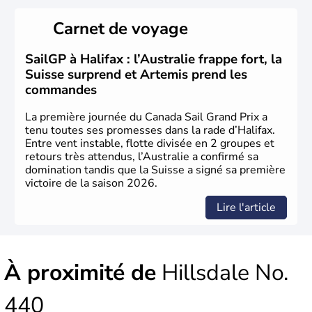
Le Canada a été découvert par l'explorateur Jacques
Cartier en 1534. A l'origine colonie française située sur le
Carnet de voyage
territoire de la ville de Québec, le Canada passe ensuite
sous le contrôle des Britanniques. L'indépendance du
pays a été obtenue au cours d'un long processus qui s'est
SailGP à Halifax : l’Australie frappe fort, la
étalé de 1867 à 1982. Le peuple autochtone des Inuits,
Suisse surprend et Artemis prend les
aujourd'hui appelé Eskimos, n'est découvert qu'au début
commandes
du XXème siècle lors d'une expédition dans le Grand
Nord.
La première journée du Canada Sail Grand Prix a
tenu toutes ses promesses dans la rade d’Halifax.
Entre vent instable, flotte divisée en 2 groupes et
retours très attendus, l’Australie a confirmé sa
domination tandis que la Suisse a signé sa première
victoire de la saison 2026.
Lire l'article
À proximité de
Hillsdale No.
440