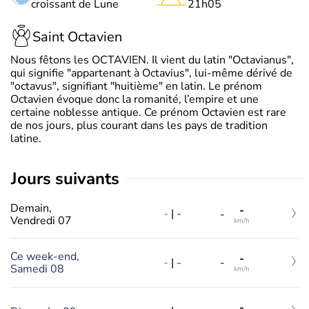
croissant de Lune
21h05
Saint Octavien
Nous fêtons les OCTAVIEN. Il vient du latin "Octavianus",
qui signifie "appartenant à Octavius", lui-même dérivé de
"octavus", signifiant "huitième" en latin. Le prénom
Octavien évoque donc la romanité, l’empire et une
certaine noblesse antique. Ce prénom Octavien est rare
de nos jours, plus courant dans les pays de tradition
latine.
jours suivants
Demain,
-
-
|
-
-
Vendredi 07
km/h
Ce week-end,
-
-
|
-
-
Samedi 08
km/h
-