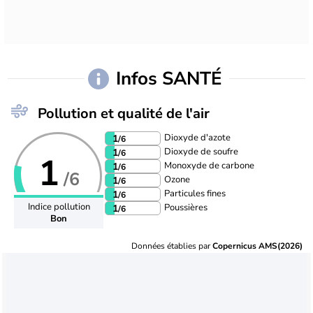
Infos SANTÉ
Pollution et qualité de l'air
Dioxyde d'azote
1
/6
Dioxyde de soufre
1
/6
1
Monoxyde de carbone
1
/6
/6
Ozone
1
/6
Particules fines
1
/6
Indice pollution
Poussières
1
/6
Bon
Données établies par
Copernicus AMS(2026)