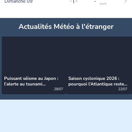
-
|
-
Dimanche 09
-
km/h
Actualités Météo à l'étranger
Puissant séisme au Japon :
Saison cyclonique 2026 :
l’alerte au tsunami
pourquoi l’Atlantique reste
désormais levée
28/07
très calme à ce stade ?
22/07