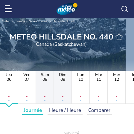
Météo
Canada
Saskatchewan
Hillsdale No. 440
METEO HILLSDALE NO. 440
Canada (Saskatchewan)
Jeu
Ven
Sam
Dim
Lun
Mar
Mer
J
06
07
08
09
10
11
12
-
-
-
-
-
-
-
-
-
-
-
-
-
-
Journée
Heure / Heure
Comparer