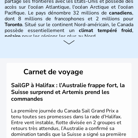
partage ses frontières avec les Etats-Unis et possède des
accès sur l'océan Atlantique, l'océan Arctique et l'océan
Pacifique. Le pays dénombre 32 millions de
canadiens
,
dont 8 millions de francophones et 2 millions pour
Toronto
. Situé sur le continent Nord-américain, le Canada
possède essentiellement un
climat tempéré froid
,
polaire
pour les régions les plus au Nord.
Histoire et administration
Le Canada a été découvert par l'explorateur Jacques
Cartier en 1534. A l'origine colonie française située sur le
Carnet de voyage
territoire de la ville de Québec, le Canada passe ensuite
sous le contrôle des Britanniques. L'indépendance du
pays a été obtenue au cours d'un long processus qui s'est
SailGP à Halifax : l’Australie frappe fort, la
étalé de 1867 à 1982. Le peuple autochtone des Inuits,
Suisse surprend et Artemis prend les
aujourd'hui appelé Eskimos, n'est découvert qu'au début
commandes
du XXème siècle lors d'une expédition dans le Grand
Nord.
La première journée du Canada Sail Grand Prix a
tenu toutes ses promesses dans la rade d’Halifax.
Entre vent instable, flotte divisée en 2 groupes et
retours très attendus, l’Australie a confirmé sa
domination tandis que la Suisse a signé sa première