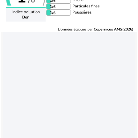
Ozone
1
/6
Particules fines
1
/6
Indice pollution
Poussières
1
/6
Bon
Données établies par
Copernicus AMS(2026)