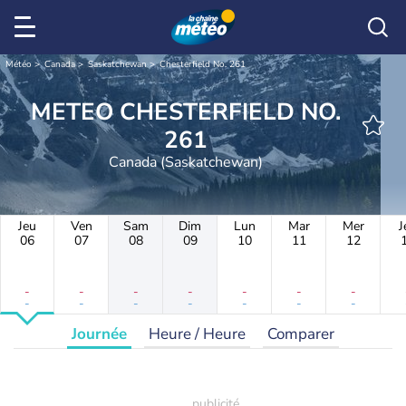
Météo
Canada
Saskatchewan
Chesterfield No. 261
METEO CHESTERFIELD NO.
261
Canada (Saskatchewan)
Jeu
Ven
Sam
Dim
Lun
Mar
Mer
J
06
07
08
09
10
11
12
-
-
-
-
-
-
-
-
-
-
-
-
-
-
Journée
Heure / Heure
Comparer