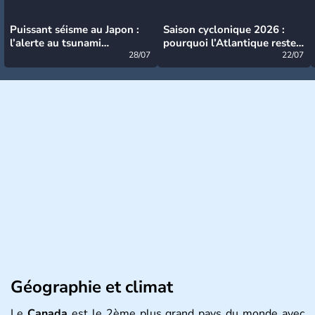
Puissant séisme au Japon :
Saison cyclonique 2026 :
l’alerte au tsunami
pourquoi l’Atlantique reste
désormais levée
28/07
très calme à ce stade ?
22/07
Géographie et climat
Le
Canada
est le 2ème plus grand pays du monde avec