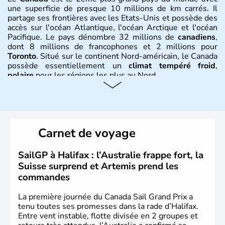
une superficie de presque 10 millions de km carrés. Il
partage ses frontières avec les Etats-Unis et possède des
accès sur l'océan Atlantique, l'océan Arctique et l'océan
Pacifique. Le pays dénombre 32 millions de
canadiens
,
dont 8 millions de francophones et 2 millions pour
Toronto
. Situé sur le continent Nord-américain, le Canada
possède essentiellement un
climat tempéré froid
,
polaire
pour les régions les plus au Nord.
Histoire et administration
Le Canada a été découvert par l'explorateur Jacques
Cartier en 1534. A l'origine colonie française située sur le
Carnet de voyage
territoire de la ville de Québec, le Canada passe ensuite
sous le contrôle des Britanniques. L'indépendance du
pays a été obtenue au cours d'un long processus qui s'est
SailGP à Halifax : l’Australie frappe fort, la
étalé de 1867 à 1982. Le peuple autochtone des Inuits,
Suisse surprend et Artemis prend les
aujourd'hui appelé Eskimos, n'est découvert qu'au début
commandes
du XXème siècle lors d'une expédition dans le Grand
Nord.
La première journée du Canada Sail Grand Prix a
tenu toutes ses promesses dans la rade d’Halifax.
Entre vent instable, flotte divisée en 2 groupes et