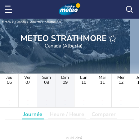
Météo
Canada
Alberta
Strathmore
METEO STRATHMORE
Canada (Alberta)
Jeu
Ven
Sam
Dim
Lun
Mar
Mer
J
06
07
08
09
10
11
12
-
-
-
-
-
-
-
-
-
-
-
-
-
-
Journée
Heure / Heure
Comparer