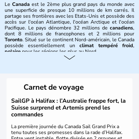
Le
Canada
est le 2ème plus grand pays du monde avec
une superficie de presque 10 millions de km carrés. Il
partage ses frontières avec les Etats-Unis et possède des
accès sur l'océan Atlantique, l'océan Arctique et l'océan
Pacifique. Le pays dénombre 32 millions de
canadiens
,
dont 8 millions de francophones et 2 millions pour
Toronto
. Situé sur le continent Nord-américain, le Canada
possède essentiellement un
climat tempéré froid
,
polaire
pour les régions les plus au Nord.
Histoire et administration
Le Canada a été découvert par l'explorateur Jacques
Cartier en 1534. A l'origine colonie française située sur le
Carnet de voyage
territoire de la ville de Québec, le Canada passe ensuite
sous le contrôle des Britanniques. L'indépendance du
pays a été obtenue au cours d'un long processus qui s'est
SailGP à Halifax : l’Australie frappe fort, la
étalé de 1867 à 1982. Le peuple autochtone des Inuits,
Suisse surprend et Artemis prend les
aujourd'hui appelé Eskimos, n'est découvert qu'au début
commandes
du XXème siècle lors d'une expédition dans le Grand
Nord.
La première journée du Canada Sail Grand Prix a
tenu toutes ses promesses dans la rade d’Halifax.
Entre vent instable, flotte divisée en 2 groupes et