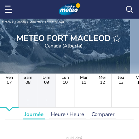
Météo
Canada
Alberta
Fort Macleod
METEO FORT MACLEOD
Canada (Alberta)
Ven
Sam
Dim
Lun
Mar
Mer
Jeu
V
07
08
09
10
11
12
13
-
-
-
-
-
-
-
-
-
-
-
-
-
-
Journée
Heure / Heure
Comparer