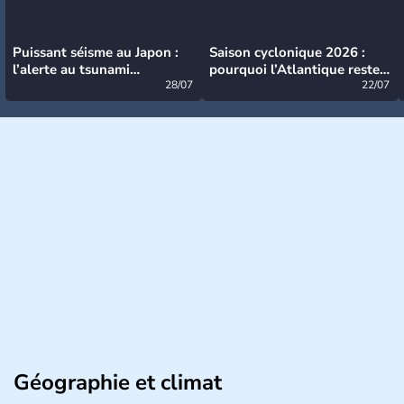
Puissant séisme au Japon :
Saison cyclonique 2026 :
l’alerte au tsunami
pourquoi l’Atlantique reste
désormais levée
28/07
très calme à ce stade ?
22/07
Géographie et climat