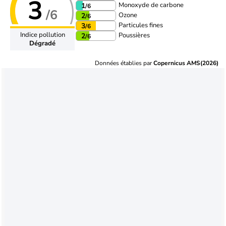
3
Monoxyde de carbone
1
/6
/6
Ozone
2
/6
Particules fines
3
/6
Indice pollution
Poussières
2
/6
Dégradé
Données établies par
Copernicus AMS(2026)