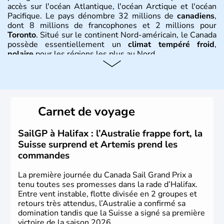
accès sur l'océan Atlantique, l'océan Arctique et l'océan
Pacifique. Le pays dénombre 32 millions de
canadiens
,
dont 8 millions de francophones et 2 millions pour
Toronto
. Situé sur le continent Nord-américain, le Canada
possède essentiellement un
climat tempéré froid
,
polaire
pour les régions les plus au Nord.
Histoire et administration
Le Canada a été découvert par l'explorateur Jacques
Cartier en 1534. A l'origine colonie française située sur le
Carnet de voyage
territoire de la ville de Québec, le Canada passe ensuite
sous le contrôle des Britanniques. L'indépendance du
pays a été obtenue au cours d'un long processus qui s'est
SailGP à Halifax : l’Australie frappe fort, la
étalé de 1867 à 1982. Le peuple autochtone des Inuits,
Suisse surprend et Artemis prend les
aujourd'hui appelé Eskimos, n'est découvert qu'au début
commandes
du XXème siècle lors d'une expédition dans le Grand
Nord.
La première journée du Canada Sail Grand Prix a
tenu toutes ses promesses dans la rade d’Halifax.
Entre vent instable, flotte divisée en 2 groupes et
retours très attendus, l’Australie a confirmé sa
domination tandis que la Suisse a signé sa première
victoire de la saison 2026.