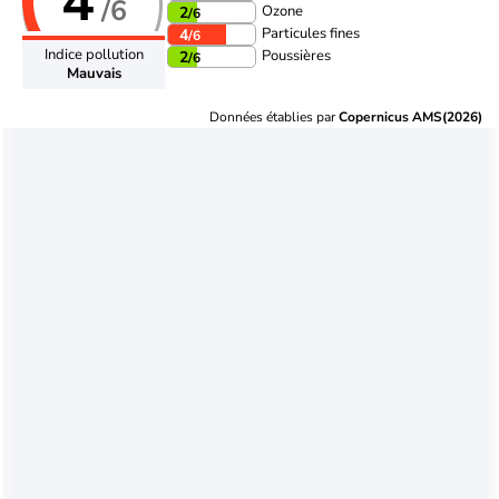
4
/6
Ozone
2
/6
Particules fines
4
/6
Indice pollution
Poussières
2
/6
Mauvais
Données établies par
Copernicus AMS(2026)