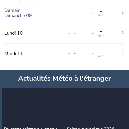
Demain,
-
-
|
-
-
Dimanche 09
km/h
-
-
|
-
Lundi 10
-
km/h
-
-
|
-
Mardi 11
-
km/h
Actualités Météo à l'étranger
Puissant séisme au Japon :
Saison cyclonique 2026 :