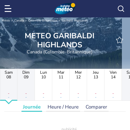
Météo
Canada
Colombie-Britannique
Garibaldi Highlands
METEO GARIBALDI
HIGHLANDS
Canada (Colombie-Britannique)
Sam
Dim
Lun
Mar
Mer
Jeu
Ven
S
08
09
10
11
12
13
14
-
-
-
-
-
-
-
-
-
-
-
-
-
-
Journée
Heure / Heure
Comparer