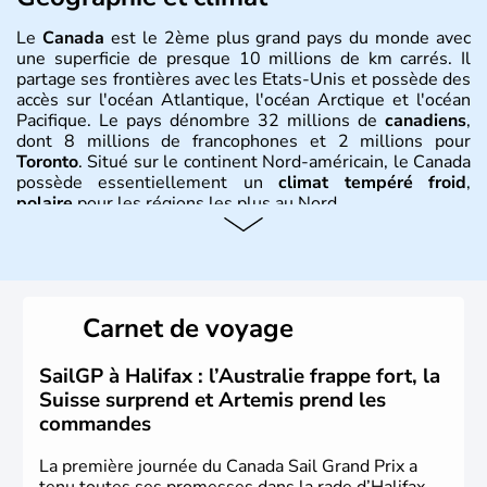
Le
Canada
est le 2ème plus grand pays du monde avec
une superficie de presque 10 millions de km carrés. Il
partage ses frontières avec les Etats-Unis et possède des
accès sur l'océan Atlantique, l'océan Arctique et l'océan
Pacifique. Le pays dénombre 32 millions de
canadiens
,
dont 8 millions de francophones et 2 millions pour
Toronto
. Situé sur le continent Nord-américain, le Canada
possède essentiellement un
climat tempéré froid
,
polaire
pour les régions les plus au Nord.
Histoire et administration
Le Canada a été découvert par l'explorateur Jacques
Cartier en 1534. A l'origine colonie française située sur le
Carnet de voyage
territoire de la ville de Québec, le Canada passe ensuite
sous le contrôle des Britanniques. L'indépendance du
pays a été obtenue au cours d'un long processus qui s'est
SailGP à Halifax : l’Australie frappe fort, la
étalé de 1867 à 1982. Le peuple autochtone des Inuits,
Suisse surprend et Artemis prend les
aujourd'hui appelé Eskimos, n'est découvert qu'au début
commandes
du XXème siècle lors d'une expédition dans le Grand
Nord.
La première journée du Canada Sail Grand Prix a