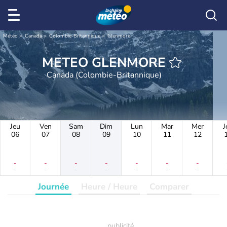
Météo
Canada
Colombie-Britannique
Glenmore
METEO GLENMORE
Canada (Colombie-Britannique)
Jeu
Ven
Sam
Dim
Lun
Mar
Mer
J
06
07
08
09
10
11
12
-
-
-
-
-
-
-
-
-
-
-
-
-
-
Journée
Heure / Heure
Comparer