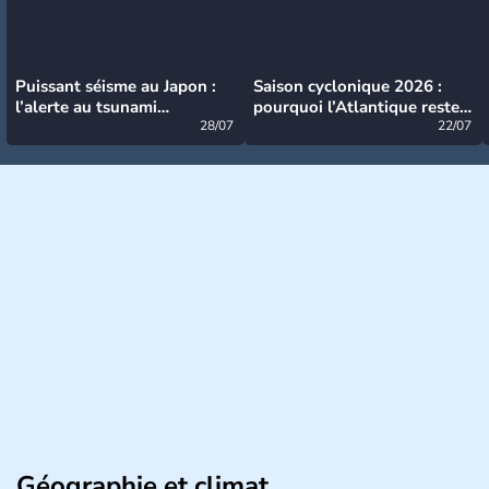
Puissant séisme au Japon :
Saison cyclonique 2026 :
l’alerte au tsunami
pourquoi l’Atlantique reste
désormais levée
28/07
très calme à ce stade ?
22/07
Géographie et climat