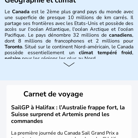
Le
Canada
est le 2ème plus grand pays du monde avec
une superficie de presque 10 millions de km carrés. Il
partage ses frontières avec les Etats-Unis et possède des
accès sur l'océan Atlantique, l'océan Arctique et l'océan
Pacifique. Le pays dénombre 32 millions de
canadiens
,
dont 8 millions de francophones et 2 millions pour
Toronto
. Situé sur le continent Nord-américain, le Canada
possède essentiellement un
climat tempéré froid
,
polaire
pour les régions les plus au Nord.
Histoire et administration
Le Canada a été découvert par l'explorateur Jacques
Cartier en 1534. A l'origine colonie française située sur le
Carnet de voyage
territoire de la ville de Québec, le Canada passe ensuite
sous le contrôle des Britanniques. L'indépendance du
pays a été obtenue au cours d'un long processus qui s'est
SailGP à Halifax : l’Australie frappe fort, la
étalé de 1867 à 1982. Le peuple autochtone des Inuits,
Suisse surprend et Artemis prend les
aujourd'hui appelé Eskimos, n'est découvert qu'au début
commandes
du XXème siècle lors d'une expédition dans le Grand
Nord.
La première journée du Canada Sail Grand Prix a