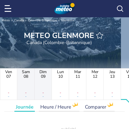
Météo
Canada
Colombie-Britannique
Glenmore
METEO GLENMORE
Canada (Colombie-Britannique)
Ven
Sam
Dim
Lun
Mar
Mer
Jeu
V
07
08
09
10
11
12
13
-
-
-
-
-
-
-
-
-
-
-
-
-
-
Journée
Heure / Heure
Comparer