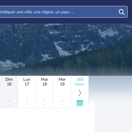
Dim
Lun
Mar
Mer
365
16
17
18
19
Jours
-
-
-
-
-
-
-
-