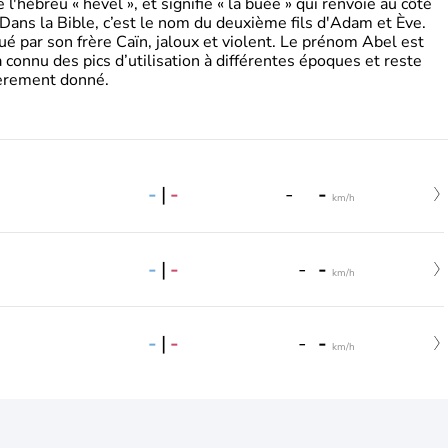
'hébreu « hevel », et signifie « la buée » qui renvoie au côté
 Dans la Bible, c’est le nom du deuxième fils d'Adam et Ève.
tué par son frère Caïn, jaloux et violent. Le prénom Abel est
 a connu des pics d’utilisation à différentes époques et reste
ièrement donné.
-
|
-
-
-
km/h
-
|
-
-
-
km/h
-
|
-
-
-
km/h