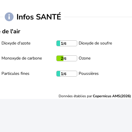
Infos SANTÉ
 de l'air
Dioxyde d'azote
Dioxyde de soufre
1
/6
Monoxyde de carbone
Ozone
2
/6
Particules fines
Poussières
1
/6
Données établies par
Copernicus AMS(2026)