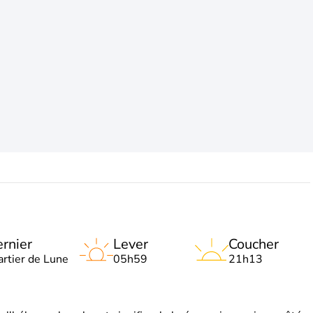
rnier
Lever
Coucher
artier de Lune
05h59
21h13