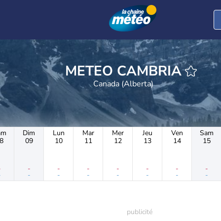
METEO CAMBRIA
Canada (Alberta)
am
Dim
Lun
Mar
Mer
Jeu
Ven
Sam
8
09
10
11
12
13
14
15
-
-
-
-
-
-
-
-
-
-
-
-
-
-
-
-