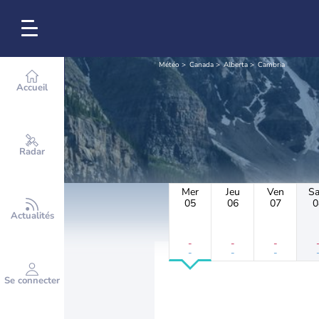
Météo
Canada
Alberta
Cambria
Accueil
Radar
Mer
Jeu
Ven
S
05
06
07
0
Actualités
-
-
-
-
-
-
Se connecter