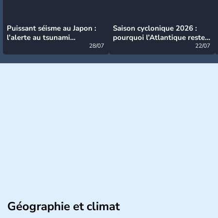
Puissant séisme au Japon :
Saison cyclonique 2026 :
l’alerte au tsunami
pourquoi l’Atlantique reste
désormais levée
28/07
très calme à ce stade ?
22/07
Géographie et climat