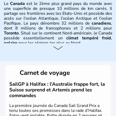
Le
Canada
est le 2ème plus grand pays du monde avec
une superficie de presque 10 millions de km carrés. Il
partage ses frontières avec les Etats-Unis et possède des
accès sur l'océan Atlantique, l'océan Arctique et l'océan
Pacifique. Le pays dénombre 32 millions de
canadiens
,
dont 8 millions de francophones et 2 millions pour
Toronto
. Situé sur le continent Nord-américain, le Canada
possède essentiellement un
climat tempéré froid
,
polaire
pour les régions les plus au Nord.
Histoire et administration
Le Canada a été découvert par l'explorateur Jacques
Cartier en 1534. A l'origine colonie française située sur le
Carnet de voyage
territoire de la ville de Québec, le Canada passe ensuite
sous le contrôle des Britanniques. L'indépendance du
pays a été obtenue au cours d'un long processus qui s'est
SailGP à Halifax : l’Australie frappe fort, la
étalé de 1867 à 1982. Le peuple autochtone des Inuits,
Suisse surprend et Artemis prend les
aujourd'hui appelé Eskimos, n'est découvert qu'au début
commandes
du XXème siècle lors d'une expédition dans le Grand
Nord.
La première journée du Canada Sail Grand Prix a
tenu toutes ses promesses dans la rade d’Halifax.
Entre vent instable, flotte divisée en 2 groupes et