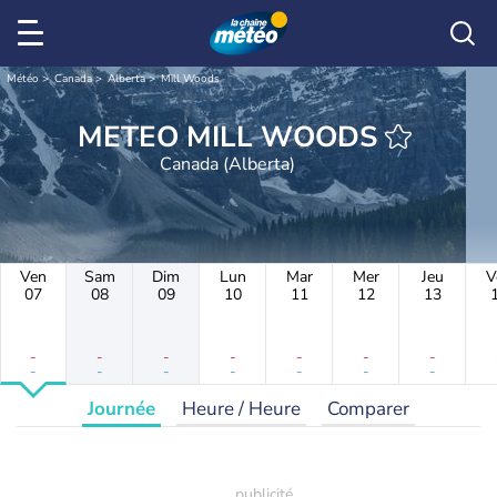
Météo
Canada
Alberta
Mill Woods
METEO MILL WOODS
Canada (Alberta)
Ven
Sam
Dim
Lun
Mar
Mer
Jeu
V
07
08
09
10
11
12
13
-
-
-
-
-
-
-
-
-
-
-
-
-
-
Journée
Heure / Heure
Comparer