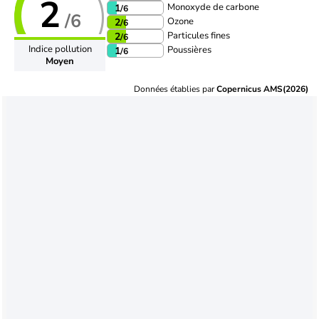
2
Monoxyde de carbone
1
/6
/6
Ozone
2
/6
Particules fines
2
/6
Indice pollution
Poussières
1
/6
Moyen
Données établies par
Copernicus AMS(2026)