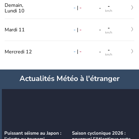
Demain,
-
-
|
-
-
Lundi 10
km/h
-
-
|
-
Mardi 11
-
km/h
-
-
|
-
Mercredi 12
-
km/h
Actualités Météo à l'étranger
Puissant séisme au Japon :
Saison cyclonique 2026 :
l’alerte au tsunami
pourquoi l’Atlantique reste