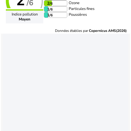
2
/6
Ozone
2
/6
Particules fines
1
/6
Indice pollution
Poussières
1
/6
Moyen
Données établies par
Copernicus AMS(2026)