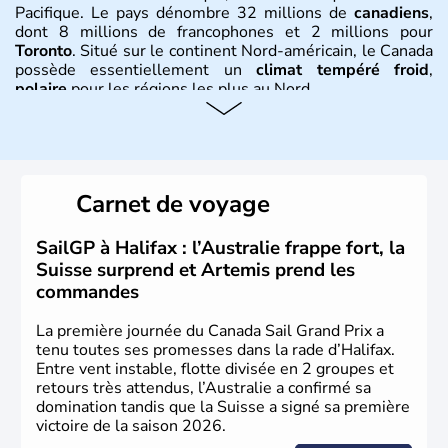
Pacifique. Le pays dénombre 32 millions de
canadiens
,
dont 8 millions de francophones et 2 millions pour
Toronto
. Situé sur le continent Nord-américain, le Canada
possède essentiellement un
climat tempéré froid
,
polaire
pour les régions les plus au Nord.
Histoire et administration
Le Canada a été découvert par l'explorateur Jacques
Cartier en 1534. A l'origine colonie française située sur le
Carnet de voyage
territoire de la ville de Québec, le Canada passe ensuite
sous le contrôle des Britanniques. L'indépendance du
pays a été obtenue au cours d'un long processus qui s'est
SailGP à Halifax : l’Australie frappe fort, la
étalé de 1867 à 1982. Le peuple autochtone des Inuits,
Suisse surprend et Artemis prend les
aujourd'hui appelé Eskimos, n'est découvert qu'au début
commandes
du XXème siècle lors d'une expédition dans le Grand
Nord.
La première journée du Canada Sail Grand Prix a
tenu toutes ses promesses dans la rade d’Halifax.
Entre vent instable, flotte divisée en 2 groupes et
retours très attendus, l’Australie a confirmé sa
domination tandis que la Suisse a signé sa première
victoire de la saison 2026.