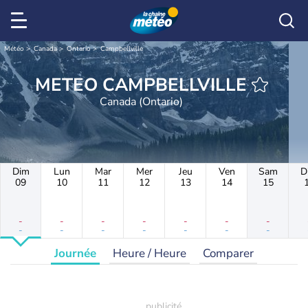
Météo
Canada
Ontario
Campbellville
METEO CAMPBELLVILLE
Canada (Ontario)
Dim
Lun
Mar
Mer
Jeu
Ven
Sam
D
09
10
11
12
13
14
15
-
-
-
-
-
-
-
-
-
-
-
-
-
-
Journée
Heure / Heure
Comparer