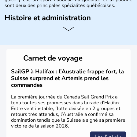
sont deux des principales spécialités québécoises.
Histoire et administration
Le
Québec
est une province francophone du
Canada
en
Amérique du Nord. Sa capitale est
Québec
et sa
métropole s’appelle
Montréal
. Elle est traversée par le
Saint-Laurent et le relie à l’Atlantique et aux Grands Lacs.
La langue officielle est le français, langue maternelle de
Carnet de voyage
80 % des
Québécois
. L’aéronautique, les
biotechnologies, l’industrie pharmaceutique, le génie
conseil constituent ses pôles essentiels d’activité.
SailGP à Halifax : l’Australie frappe fort, la
Suisse surprend et Artemis prend les
commandes
La première journée du Canada Sail Grand Prix a
tenu toutes ses promesses dans la rade d’Halifax.
Entre vent instable, flotte divisée en 2 groupes et
retours très attendus, l’Australie a confirmé sa
domination tandis que la Suisse a signé sa première
victoire de la saison 2026.
Lire l'article