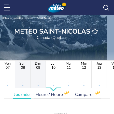
Météo
Canada
Québec
Saint-Nicolas
METEO SAINT-NICOLAS
Canada (Québec)
Ven
Sam
Dim
Lun
Mar
Mer
Jeu
V
07
08
09
10
11
12
13
-
-
-
-
-
-
-
-
-
-
-
-
-
-
Journée
Heure / Heure
Comparer