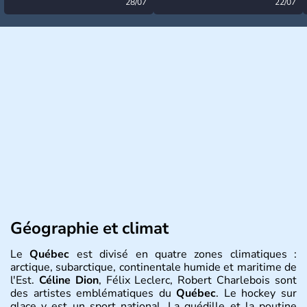
désormais levée
28/07
très calme à ce stade ?
22/07
Géographie et climat
Le
Québec
est divisé en quatre zones climatiques :
arctique, subarctique, continentale humide et maritime de
l'Est.
Céline Dion
, Félix Leclerc, Robert Charlebois sont
des artistes emblématiques du
Québec
. Le hockey sur
glace y est un sport national. La guédille et la poutine