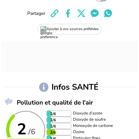
Partager
Ajouter à vos sources préférées
Infos SANTÉ
Pollution et qualité de l'air
Dioxyde d'azote
1
/6
Dioxyde de soufre
1
/6
2
Monoxyde de carbone
1
/6
/6
Ozone
2
/6
Particules fines
1
/6