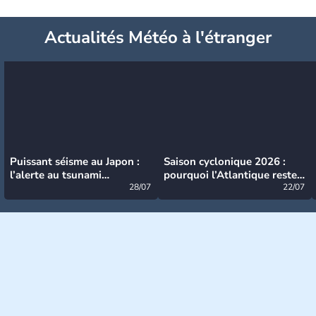
Actualités Météo à l'étranger
Puissant séisme au Japon :
Saison cyclonique 2026 :
l’alerte au tsunami
pourquoi l’Atlantique reste
désormais levée
28/07
très calme à ce stade ?
22/07