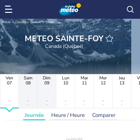
Météo
Canada
Québec
Sainte-Foy
METEO SAINTE-FOY
Canada (Québec)
Ven
Sam
Dim
Lun
Mar
Mer
Jeu
V
07
08
09
10
11
12
13
-
-
-
-
-
-
-
-
-
-
-
-
-
-
Journée
Heure / Heure
Comparer