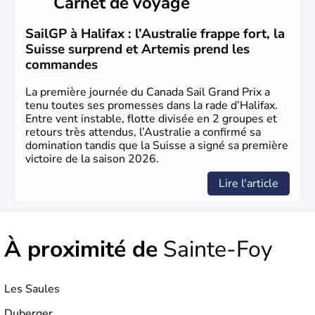
Carnet de voyage
80 % des
Québécois
. L’aéronautique, les
biotechnologies, l’industrie pharmaceutique, le génie
conseil constituent ses pôles essentiels d’activité.
SailGP à Halifax : l’Australie frappe fort, la
Suisse surprend et Artemis prend les
commandes
La première journée du Canada Sail Grand Prix a
tenu toutes ses promesses dans la rade d’Halifax.
Entre vent instable, flotte divisée en 2 groupes et
retours très attendus, l’Australie a confirmé sa
domination tandis que la Suisse a signé sa première
victoire de la saison 2026.
Lire l'article
À proximité de
Sainte-Foy
Les Saules
Duberger