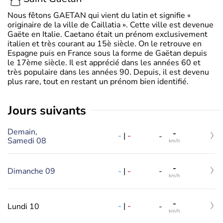
Nous fêtons GAETAN qui vient du latin et signifie «
originaire de la ville de Caillatia ». Cette ville est devenue
Gaëte en Italie. Caetano était un prénom exclusivement
italien et très courant au 15è siècle. On le retrouve en
Espagne puis en France sous la forme de Gaëtan depuis
le 17ème siècle. Il est apprécié dans les années 60 et
très populaire dans les années 90. Depuis, il est devenu
plus rare, tout en restant un prénom bien identifié.
jours suivants
Demain,
-
-
|
-
-
Samedi 08
km/h
-
-
|
-
Dimanche 09
-
km/h
-
-
|
-
Lundi 10
-
km/h