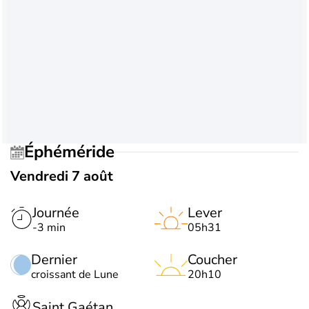
Éphéméride
Vendredi 7 août
Journée
Lever
-3 min
05h31
Dernier
Coucher
croissant de Lune
20h10
Saint Gaétan