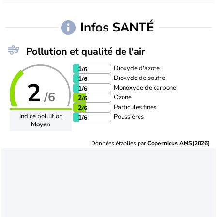
Infos SANTÉ
Pollution et qualité de l'air
Dioxyde d'azote
1
/6
Dioxyde de soufre
1
/6
2
Monoxyde de carbone
1
/6
/6
Ozone
2
/6
Particules fines
2
/6
Indice pollution
Poussières
1
/6
Moyen
Données établies par
Copernicus AMS(2026)