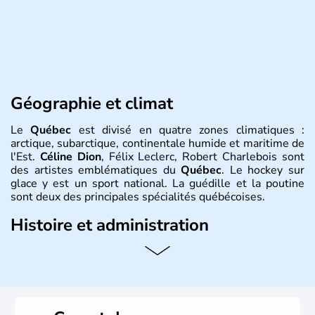
Géographie et climat
Le
Québec
est divisé en quatre zones climatiques :
arctique, subarctique, continentale humide et maritime de
l'Est.
Céline Dion
, Félix Leclerc, Robert Charlebois sont
des artistes emblématiques du
Québec
. Le hockey sur
glace y est un sport national. La guédille et la poutine
sont deux des principales spécialités québécoises.
Histoire et administration
Le
Québec
est une province francophone du
Canada
en
Amérique du Nord. Sa capitale est
Québec
et sa
métropole s’appelle
Montréal
. Elle est traversée par le
Saint-Laurent et le relie à l’Atlantique et aux Grands Lacs.
La langue officielle est le français, langue maternelle de