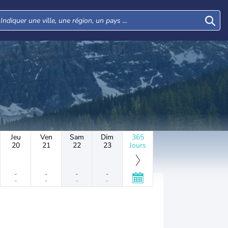
Jeu
Ven
Sam
Dim
365
20
21
22
23
Jours
-
-
-
-
-
-
-
-