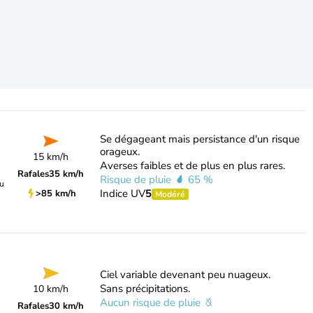
Se dégageant mais persistance d'un risque
orageux.
15 km/h
Averses faibles et de plus en plus rares.
Rafales
35 km/h
Risque de pluie
65 %
du
Indice UV
5
>85 km/h
Modéré
Ciel variable devenant peu nuageux.
Sans précipitations.
10 km/h
Aucun risque de pluie
Rafales
30 km/h