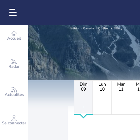
Météo
Canada
Québec
Sillery
Accueil
Radar
Dim
Lun
Mar
M
09
10
11
1
Actualités
-
-
-
-
-
-
Se connecter