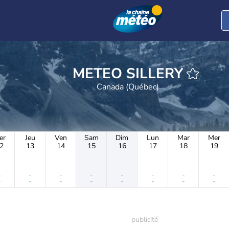
METEO SILLERY
Canada (Québec)
er
Jeu
Ven
Sam
Dim
Lun
Mar
Mer
2
13
14
15
16
17
18
19
-
-
-
-
-
-
-
-
-
-
-
-
-
-
-
-