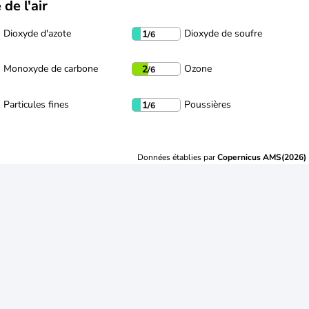
 de l'air
Dioxyde d'azote
Dioxyde de soufre
1
/6
Monoxyde de carbone
Ozone
2
/6
Particules fines
Poussières
1
/6
Données établies par
Copernicus AMS(2026)