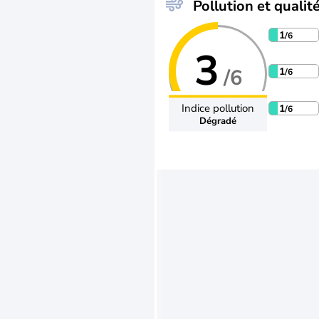
Pollution et qualité
1
/6
3
/6
1
/6
Indice pollution
1
/6
Dégradé