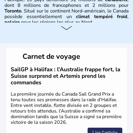
dont 8 millions de francophones et 2 millions pour
Toronto
. Situé sur le continent Nord-américain, le Canada
possède essentiellement un
climat tempéré froid
,
polaire
pour les régions les plus au Nord.
Histoire et administration
Le Canada a été découvert par l'explorateur Jacques
Cartier en 1534. A l'origine colonie française située sur le
Carnet de voyage
territoire de la ville de Québec, le Canada passe ensuite
sous le contrôle des Britanniques. L'indépendance du
pays a été obtenue au cours d'un long processus qui s'est
SailGP à Halifax : l’Australie frappe fort, la
étalé de 1867 à 1982. Le peuple autochtone des Inuits,
Suisse surprend et Artemis prend les
aujourd'hui appelé Eskimos, n'est découvert qu'au début
commandes
du XXème siècle lors d'une expédition dans le Grand
Nord.
La première journée du Canada Sail Grand Prix a
tenu toutes ses promesses dans la rade d’Halifax.
Entre vent instable, flotte divisée en 2 groupes et
retours très attendus, l’Australie a confirmé sa
domination tandis que la Suisse a signé sa première
victoire de la saison 2026.
Lire l'article