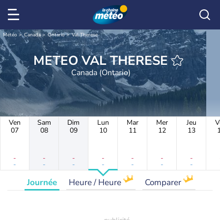
Météo
Canada
Ontario
Val Therese
METEO VAL THERESE
Canada (Ontario)
Ven
Sam
Dim
Lun
Mar
Mer
Jeu
V
07
08
09
10
11
12
13
-
-
-
-
-
-
-
-
-
-
-
-
-
-
Journée
Heure / Heure
Comparer