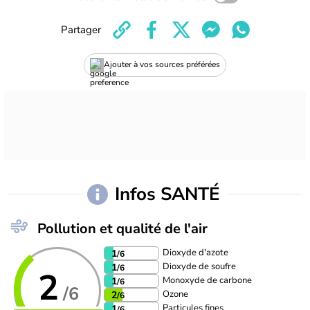
Partager
Ajouter à vos sources préférées
Infos SANTÉ
Pollution et qualité de l'air
Dioxyde d'azote
1
/6
Dioxyde de soufre
1
/6
2
Monoxyde de carbone
1
/6
/6
Ozone
2
/6
Particules fines
1
/6