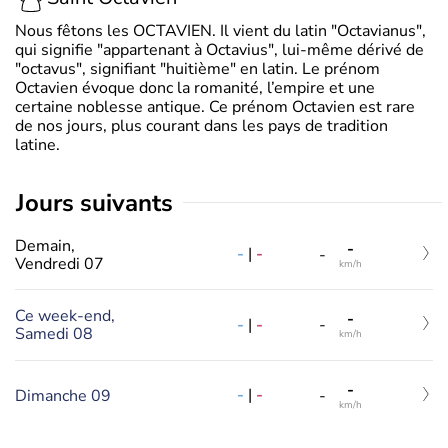
Nous fêtons les OCTAVIEN. Il vient du latin "Octavianus",
qui signifie "appartenant à Octavius", lui-même dérivé de
"octavus", signifiant "huitième" en latin. Le prénom
Octavien évoque donc la romanité, l’empire et une
certaine noblesse antique. Ce prénom Octavien est rare
de nos jours, plus courant dans les pays de tradition
latine.
jours suivants
Demain,
-
-
|
-
-
Vendredi 07
km/h
Ce week-end,
-
-
|
-
-
Samedi 08
km/h
-
-
|
-
Dimanche 09
-
km/h