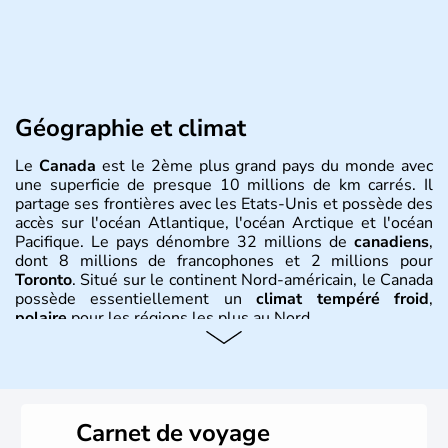
Géographie et climat
Le
Canada
est le 2ème plus grand pays du monde avec
une superficie de presque 10 millions de km carrés. Il
partage ses frontières avec les Etats-Unis et possède des
accès sur l'océan Atlantique, l'océan Arctique et l'océan
Pacifique. Le pays dénombre 32 millions de
canadiens
,
dont 8 millions de francophones et 2 millions pour
Toronto
. Situé sur le continent Nord-américain, le Canada
possède essentiellement un
climat tempéré froid
,
polaire
pour les régions les plus au Nord.
Histoire et administration
Le Canada a été découvert par l'explorateur Jacques
Cartier en 1534. A l'origine colonie française située sur le
Carnet de voyage
territoire de la ville de Québec, le Canada passe ensuite