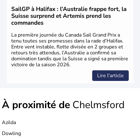
sous le contrôle des Britanniques. L'indépendance du
pays a été obtenue au cours d'un long processus qui s'est
SailGP à Halifax : l’Australie frappe fort, la
étalé de 1867 à 1982. Le peuple autochtone des Inuits,
Suisse surprend et Artemis prend les
aujourd'hui appelé Eskimos, n'est découvert qu'au début
commandes
du XXème siècle lors d'une expédition dans le Grand
Nord.
La première journée du Canada Sail Grand Prix a
tenu toutes ses promesses dans la rade d’Halifax.
Entre vent instable, flotte divisée en 2 groupes et
retours très attendus, l’Australie a confirmé sa
domination tandis que la Suisse a signé sa première
victoire de la saison 2026.
Lire l'article
À proximité de
Chelmsford
Azilda
Dowling