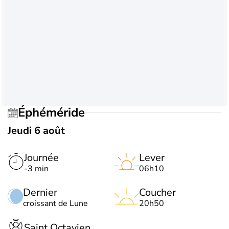
Éphéméride
Jeudi 6 août
Journée
Lever
-3 min
06h10
Dernier
Coucher
croissant de Lune
20h50
Saint Octavien