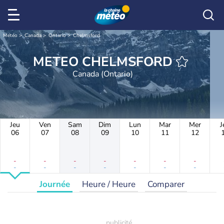
Météo
Canada
Ontario
Chelmsford
METEO CHELMSFORD
Canada (Ontario)
Jeu
Ven
Sam
Dim
Lun
Mar
Mer
J
06
07
08
09
10
11
12
-
-
-
-
-
-
-
-
-
-
-
-
-
-
Journée
Heure / Heure
Comparer