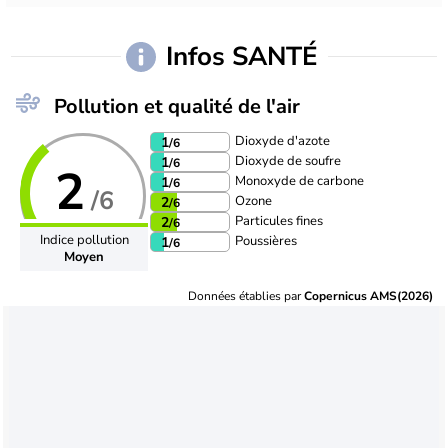
Infos SANTÉ
Pollution et qualité de l'air
Dioxyde d'azote
1
/6
Dioxyde de soufre
1
/6
2
Monoxyde de carbone
1
/6
/6
Ozone
2
/6
Particules fines
2
/6
Indice pollution
Poussières
1
/6
Moyen
Données établies par
Copernicus AMS(2026)