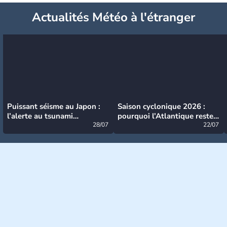
Actualités Météo à l'étranger
Puissant séisme au Japon :
Saison cyclonique 2026 :
l’alerte au tsunami
pourquoi l’Atlantique reste
désormais levée
28/07
très calme à ce stade ?
22/07