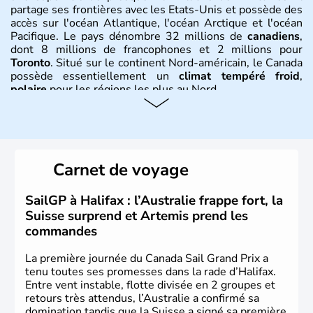
partage ses frontières avec les Etats-Unis et possède des
accès sur l'océan Atlantique, l'océan Arctique et l'océan
Pacifique. Le pays dénombre 32 millions de
canadiens
,
dont 8 millions de francophones et 2 millions pour
Toronto
. Situé sur le continent Nord-américain, le Canada
possède essentiellement un
climat tempéré froid
,
polaire
pour les régions les plus au Nord.
Histoire et administration
Le Canada a été découvert par l'explorateur Jacques
Cartier en 1534. A l'origine colonie française située sur le
Carnet de voyage
territoire de la ville de Québec, le Canada passe ensuite
sous le contrôle des Britanniques. L'indépendance du
pays a été obtenue au cours d'un long processus qui s'est
SailGP à Halifax : l’Australie frappe fort, la
étalé de 1867 à 1982. Le peuple autochtone des Inuits,
Suisse surprend et Artemis prend les
aujourd'hui appelé Eskimos, n'est découvert qu'au début
commandes
du XXème siècle lors d'une expédition dans le Grand
Nord.
La première journée du Canada Sail Grand Prix a
tenu toutes ses promesses dans la rade d’Halifax.
Entre vent instable, flotte divisée en 2 groupes et
retours très attendus, l’Australie a confirmé sa
domination tandis que la Suisse a signé sa première