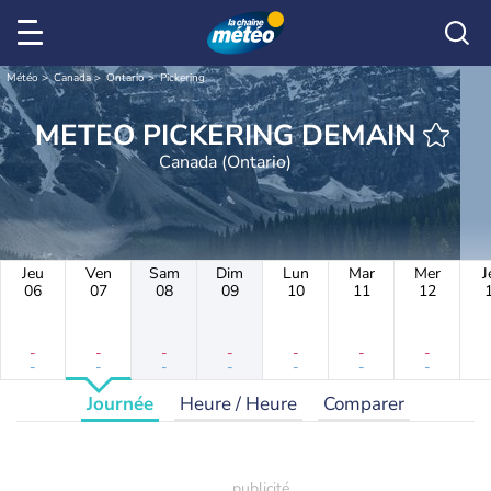
Météo
Canada
Ontario
Pickering
METEO PICKERING DEMAIN
Canada (Ontario)
Jeu
Ven
Sam
Dim
Lun
Mar
Mer
J
06
07
08
09
10
11
12
-
-
-
-
-
-
-
-
-
-
-
-
-
-
Journée
Heure / Heure
Comparer