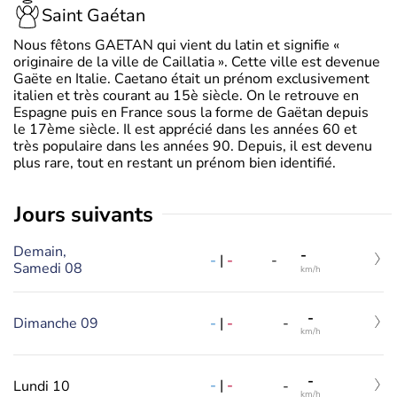
Saint Gaétan
Nous fêtons GAETAN qui vient du latin et signifie «
originaire de la ville de Caillatia ». Cette ville est devenue
Gaëte en Italie. Caetano était un prénom exclusivement
italien et très courant au 15è siècle. On le retrouve en
Espagne puis en France sous la forme de Gaëtan depuis
le 17ème siècle. Il est apprécié dans les années 60 et
très populaire dans les années 90. Depuis, il est devenu
plus rare, tout en restant un prénom bien identifié.
jours suivants
Demain,
-
-
|
-
-
Samedi 08
km/h
-
-
|
-
Dimanche 09
-
km/h
-
-
|
-
Lundi 10
-
km/h