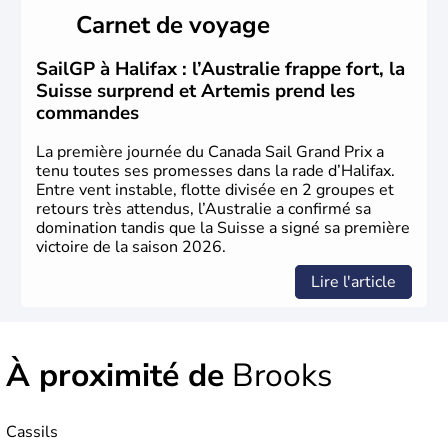
Cartier en 1534. A l'origine colonie française située sur le
Carnet de voyage
territoire de la ville de Québec, le Canada passe ensuite
sous le contrôle des Britanniques. L'indépendance du
pays a été obtenue au cours d'un long processus qui s'est
SailGP à Halifax : l’Australie frappe fort, la
étalé de 1867 à 1982. Le peuple autochtone des Inuits,
Suisse surprend et Artemis prend les
aujourd'hui appelé Eskimos, n'est découvert qu'au début
commandes
du XXème siècle lors d'une expédition dans le Grand
Nord.
La première journée du Canada Sail Grand Prix a
tenu toutes ses promesses dans la rade d’Halifax.
Entre vent instable, flotte divisée en 2 groupes et
retours très attendus, l’Australie a confirmé sa
domination tandis que la Suisse a signé sa première
victoire de la saison 2026.
Lire l'article
À proximité de
Brooks
Cassils