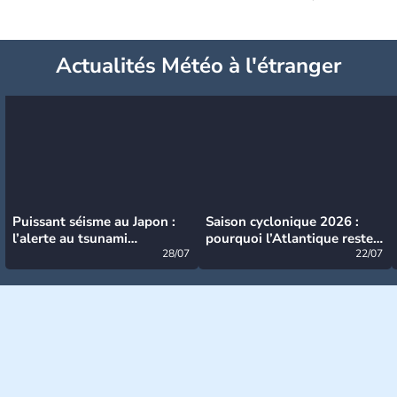
Actualités Météo à l'étranger
Puissant séisme au Japon :
Saison cyclonique 2026 :
l’alerte au tsunami
pourquoi l’Atlantique reste
désormais levée
28/07
très calme à ce stade ?
22/07