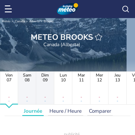
Météo
Canada
Alberta
Brooks
METEO BROOKS
Canada (Alberta)
Ven
Sam
Dim
Lun
Mar
Mer
Jeu
V
07
08
09
10
11
12
13
-
-
-
-
-
-
-
-
-
-
-
-
-
-
Journée
Heure / Heure
Comparer