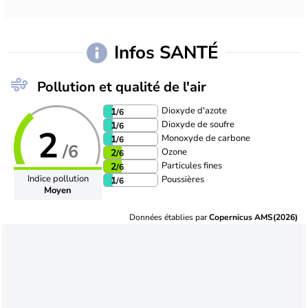
Infos SANTÉ
Pollution et qualité de l'air
Dioxyde d'azote
1
/6
Dioxyde de soufre
1
/6
2
Monoxyde de carbone
1
/6
/6
Ozone
2
/6
Particules fines
2
/6
Indice pollution
Poussières
1
/6
Moyen
Données établies par
Copernicus AMS(2026)