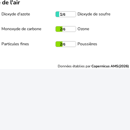
 de l'air
Dioxyde d'azote
Dioxyde de soufre
1
/6
Monoxyde de carbone
Ozone
2
/6
Particules fines
Poussières
2
/6
Données établies par
Copernicus AMS(2026)