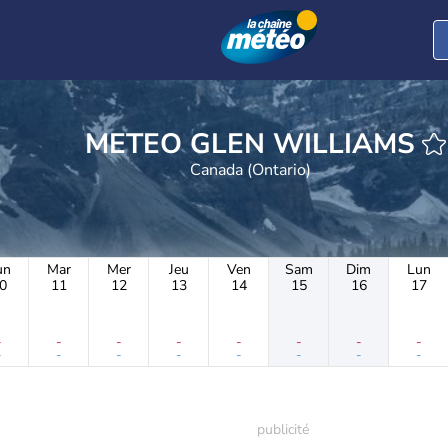
METEO GLEN WILLIAMS
Canada (Ontario)
un
Mar
Mer
Jeu
Ven
Sam
Dim
Lun
0
11
12
13
14
15
16
17
-
-
-
-
-
-
-
-
-
-
-
-
-
-
-
-