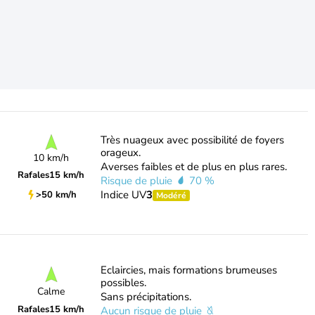
Très nuageux avec possibilité de foyers
orageux.
10 km/h
Averses faibles et de plus en plus rares.
Rafales
15 km/h
Risque de pluie
70 %
Indice UV
3
>50 km/h
Modéré
Eclaircies, mais formations brumeuses
possibles.
Calme
Sans précipitations.
Rafales
15 km/h
Aucun risque de pluie