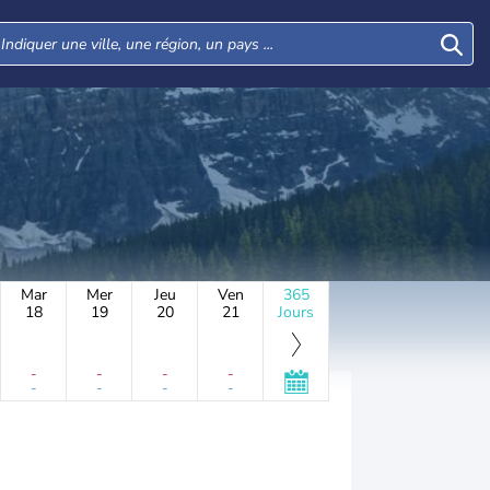
Mar
Mer
Jeu
Ven
365
18
19
20
21
Jours
-
-
-
-
-
-
-
-