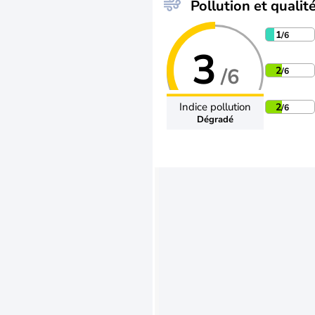
Pollution et qualité
1
/6
3
/6
2
/6
Indice pollution
2
/6
Dégradé