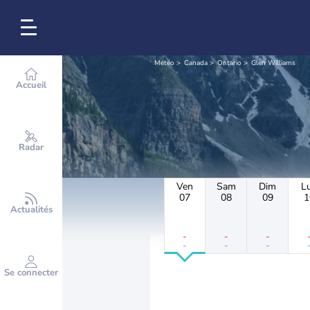
Météo
Canada
Ontario
Glen Williams
Accueil
Radar
Ven
Sam
Dim
L
07
08
09
1
Actualités
-
-
-
-
-
-
Se connecter