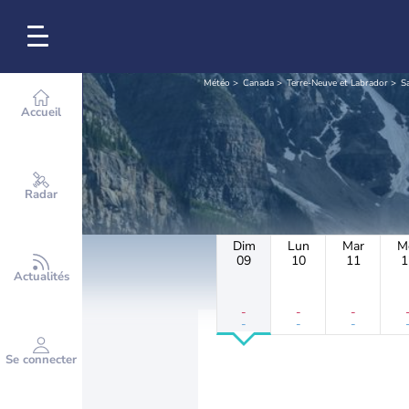
Météo
Canada
Terre-Neuve et Labrador
S
Accueil
Radar
Dim
Lun
Mar
M
09
10
11
1
Actualités
-
-
-
-
-
-
Se connecter