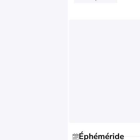
Éphéméride