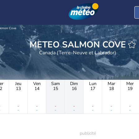
almon Cove
METEO SALMON COVE
Canada (Terre-Neuve et Labrador)
er
Jeu
Ven
Sam
Dim
Lun
Mar
Mer
2
13
14
15
16
17
18
19
-
-
-
-
-
-
-
-
-
-
-
-
-
-
-
-