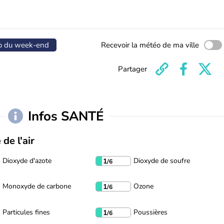
o du week-end
Recevoir la météo de ma ville
Partager
Infos SANTÉ
 de l'air
Dioxyde d'azote
Dioxyde de soufre
1
/6
Monoxyde de carbone
Ozone
1
/6
Particules fines
Poussières
1
/6