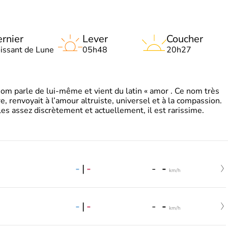
rnier
Lever
Coucher
oissant de Lune
05h48
20h27
 parle de lui-même et vient du latin « amor . Ce nom très
, renvoyait à l’amour altruiste, universel et à la compassion.
es assez discrètement et actuellement, il est rarissime.
-
|
-
-
-
km/h
-
|
-
-
-
km/h