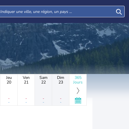
Jeu
Ven
Sam
Dim
365
20
21
22
23
Jours
-
-
-
-
-
-
-
-