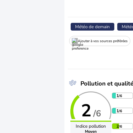
Météo de demain
Mété
Ajouter à vos sources préférées
Pollution et qualité
1
/6
2
/6
1
/6
Indice pollution
2
/6
Moyen