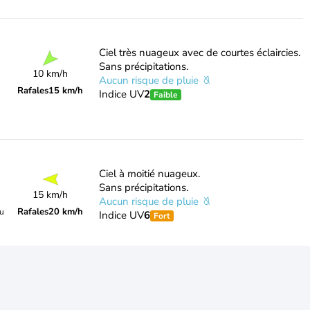
Ciel très nuageux avec de courtes éclaircies.
Sans précipitations.
10 km/h
Aucun risque de pluie
Rafales
15 km/h
Indice UV
2
Faible
Ciel à moitié nuageux.
Sans précipitations.
15 km/h
Aucun risque de pluie
Rafales
20 km/h
du
Indice UV
6
Fort