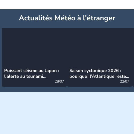
Actualités Météo à l'étranger
Puissant séisme au Japon :
Saison cyclonique 2026 :
l’alerte au tsunami
pourquoi l’Atlantique reste
désormais levée
28/07
très calme à ce stade ?
22/07