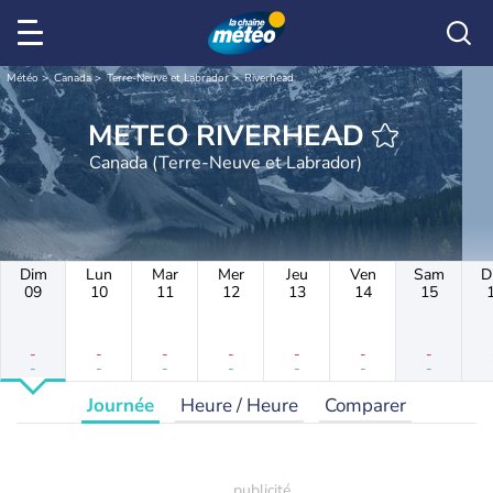
Météo
Canada
Terre-Neuve et Labrador
Riverhead
METEO RIVERHEAD
Canada (Terre-Neuve et Labrador)
Dim
Lun
Mar
Mer
Jeu
Ven
Sam
D
09
10
11
12
13
14
15
-
-
-
-
-
-
-
-
-
-
-
-
-
-
Journée
Heure / Heure
Comparer