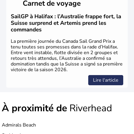
Carnet de voyage
territoire de la ville de Québec, le Canada passe ensuite
sous le contrôle des Britanniques. L'indépendance du
pays a été obtenue au cours d'un long processus qui s'est
SailGP à Halifax : l’Australie frappe fort, la
étalé de 1867 à 1982. Le peuple autochtone des Inuits,
Suisse surprend et Artemis prend les
aujourd'hui appelé Eskimos, n'est découvert qu'au début
commandes
du XXème siècle lors d'une expédition dans le Grand
Nord.
La première journée du Canada Sail Grand Prix a
tenu toutes ses promesses dans la rade d’Halifax.
Entre vent instable, flotte divisée en 2 groupes et
retours très attendus, l’Australie a confirmé sa
domination tandis que la Suisse a signé sa première
victoire de la saison 2026.
Lire l'article
À proximité de
Riverhead
Admirals Beach