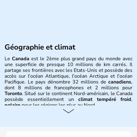
Géographie et climat
Le
Canada
est le 2ème plus grand pays du monde avec
une superficie de presque 10 millions de km carrés. Il
partage ses frontières avec les Etats-Unis et possède des
accès sur l'océan Atlantique, l'océan Arctique et l'océan
Pacifique. Le pays dénombre 32 millions de
canadiens
,
dont 8 millions de francophones et 2 millions pour
Toronto
. Situé sur le continent Nord-américain, le Canada
possède essentiellement un
climat tempéré froid
,
polaire
pour les régions les plus au Nord.
Histoire et administration
Le Canada a été découvert par l'explorateur Jacques
Cartier en 1534. A l'origine colonie française située sur le