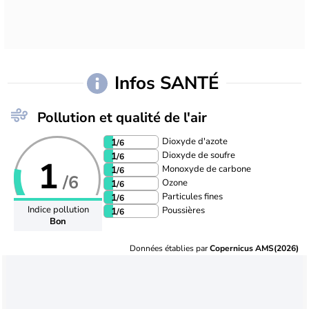
Infos SANTÉ
Pollution et qualité de l'air
Dioxyde d'azote
1
/6
Dioxyde de soufre
1
/6
1
Monoxyde de carbone
1
/6
/6
Ozone
1
/6
Particules fines
1
/6
Indice pollution
Poussières
1
/6
Bon
Données établies par
Copernicus AMS(2026)