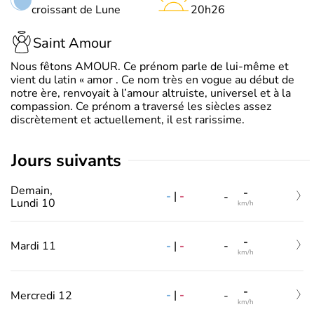
croissant de Lune
20h26
Saint Amour
Nous fêtons AMOUR. Ce prénom parle de lui-même et
vient du latin « amor . Ce nom très en vogue au début de
notre ère, renvoyait à l’amour altruiste, universel et à la
compassion. Ce prénom a traversé les siècles assez
discrètement et actuellement, il est rarissime.
jours suivants
Demain,
-
-
|
-
-
Lundi 10
km/h
-
-
|
-
Mardi 11
-
km/h
-
-
|
-
Mercredi 12
-
km/h