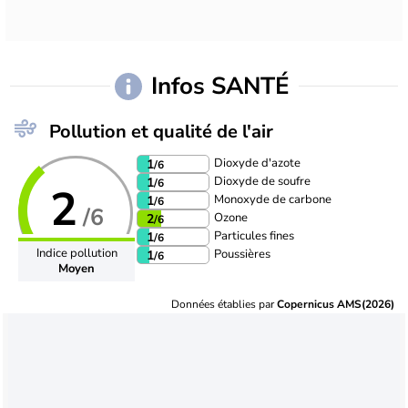
Infos SANTÉ
Pollution et qualité de l'air
Dioxyde d'azote
1
/6
Dioxyde de soufre
1
/6
2
Monoxyde de carbone
1
/6
/6
Ozone
2
/6
Particules fines
1
/6
Indice pollution
Poussières
1
/6
Moyen
Données établies par
Copernicus AMS(2026)