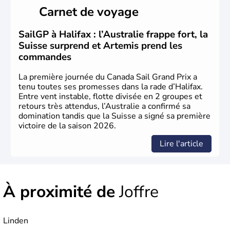
Cartier en 1534. A l'origine colonie française située sur le
Carnet de voyage
territoire de la ville de Québec, le Canada passe ensuite
sous le contrôle des Britanniques. L'indépendance du
pays a été obtenue au cours d'un long processus qui s'est
SailGP à Halifax : l’Australie frappe fort, la
étalé de 1867 à 1982. Le peuple autochtone des Inuits,
Suisse surprend et Artemis prend les
aujourd'hui appelé Eskimos, n'est découvert qu'au début
commandes
du XXème siècle lors d'une expédition dans le Grand
Nord.
La première journée du Canada Sail Grand Prix a
tenu toutes ses promesses dans la rade d’Halifax.
Entre vent instable, flotte divisée en 2 groupes et
retours très attendus, l’Australie a confirmé sa
domination tandis que la Suisse a signé sa première
victoire de la saison 2026.
Lire l'article
À proximité de
Joffre
Linden