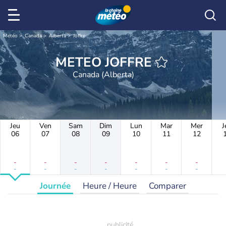
Météo
Canada
Alberta
Joffre
METEO JOFFRE
Canada (Alberta)
Jeu
Ven
Sam
Dim
Lun
Mar
Mer
J
06
07
08
09
10
11
12
-
-
-
-
-
-
-
-
-
-
-
-
-
-
Journée
Heure / Heure
Comparer