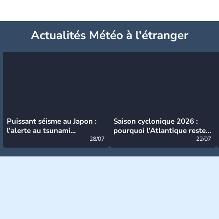
Actualités Météo à l'étranger
Puissant séisme au Japon :
Saison cyclonique 2026 :
l’alerte au tsunami
pourquoi l’Atlantique reste
désormais levée
28/07
très calme à ce stade ?
22/07