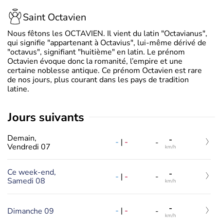
Saint Octavien
Nous fêtons les OCTAVIEN. Il vient du latin "Octavianus",
qui signifie "appartenant à Octavius", lui-même dérivé de
"octavus", signifiant "huitième" en latin. Le prénom
Octavien évoque donc la romanité, l’empire et une
certaine noblesse antique. Ce prénom Octavien est rare
de nos jours, plus courant dans les pays de tradition
latine.
jours suivants
Demain,
-
-
|
-
-
Vendredi 07
km/h
Ce week-end,
-
-
|
-
-
Samedi 08
km/h
-
-
|
-
Dimanche 09
-
km/h