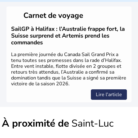
Saint-Laurent et le relie à l’Atlantique et aux Grands Lacs.
La langue officielle est le français, langue maternelle de
Carnet de voyage
80 % des
Québécois
. L’aéronautique, les
biotechnologies, l’industrie pharmaceutique, le génie
conseil constituent ses pôles essentiels d’activité.
SailGP à Halifax : l’Australie frappe fort, la
Suisse surprend et Artemis prend les
commandes
La première journée du Canada Sail Grand Prix a
tenu toutes ses promesses dans la rade d’Halifax.
Entre vent instable, flotte divisée en 2 groupes et
retours très attendus, l’Australie a confirmé sa
domination tandis que la Suisse a signé sa première
victoire de la saison 2026.
Lire l'article
À proximité de
Saint-Luc