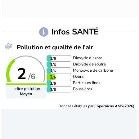
Infos SANTÉ
Pollution et qualité de l'air
Dioxyde d'azote
1
/6
Dioxyde de soufre
1
/6
2
Monoxyde de carbone
1
/6
/6
Ozone
2
/6
Particules fines
1
/6
Indice pollution
Poussières
1
/6
Moyen
Données établies par
Copernicus AMS(2026)