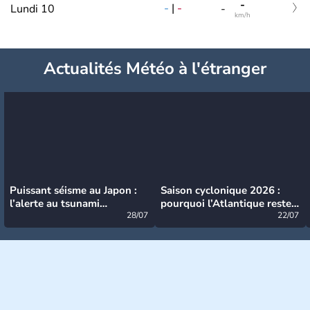
-
-
|
-
Lundi 10
-
km/h
Actualités Météo à l'étranger
Puissant séisme au Japon :
Saison cyclonique 2026 :
l’alerte au tsunami
pourquoi l’Atlantique reste
désormais levée
28/07
très calme à ce stade ?
22/07