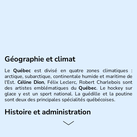
Géographie et climat
Le
Québec
est divisé en quatre zones climatiques :
arctique, subarctique, continentale humide et maritime de
l'Est.
Céline Dion
, Félix Leclerc, Robert Charlebois sont
des artistes emblématiques du
Québec
. Le hockey sur
glace y est un sport national. La guédille et la poutine
sont deux des principales spécialités québécoises.
Histoire et administration
Le
Québec
est une province francophone du
Canada
en
Amérique du Nord. Sa capitale est
Québec
et sa
métropole s’appelle
Montréal
. Elle est traversée par le