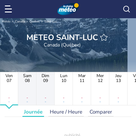
Météo
Canada
Québec
Saint-Luc
METEO SAINT-LUC
Canada (Québec)
Ven
Sam
Dim
Lun
Mar
Mer
Jeu
V
07
08
09
10
11
12
13
-
-
-
-
-
-
-
-
-
-
-
-
-
-
Journée
Heure / Heure
Comparer