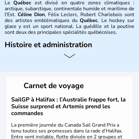
Le
Québec
est divisé en quatre zones climatiques :
arctique, subarctique, continentale humide et maritime de
l'Est.
Céline Dion
, Félix Leclerc, Robert Charlebois sont
des artistes emblématiques du
Québec
. Le hockey sur
glace y est un sport national. La guédille et la poutine
sont deux des principales spécialités québécoises.
Histoire et administration
Le
Québec
est une province francophone du
Canada
en
Amérique du Nord. Sa capitale est
Québec
et sa
métropole s’appelle
Montréal
. Elle est traversée par le
Saint-Laurent et le relie à l’Atlantique et aux Grands Lacs.
La langue officielle est le français, langue maternelle de
Carnet de voyage
80 % des
Québécois
. L’aéronautique, les
biotechnologies, l’industrie pharmaceutique, le génie
conseil constituent ses pôles essentiels d’activité.
SailGP à Halifax : l’Australie frappe fort, la
Suisse surprend et Artemis prend les
commandes
La première journée du Canada Sail Grand Prix a
tenu toutes ses promesses dans la rade d’Halifax.
Entre vent instable, flotte divisée en 2 groupes et