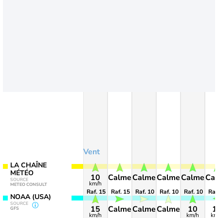
Vent
LA CHAÎNE
MÉTÉO
10
Calme
Calme
Calme
Calme
Ca
SOURCE
km/h
METEO CONSULT
Raf. 15
Raf. 15
Raf. 10
Raf. 10
Raf. 10
Raf
NOAA (USA)
SOURCE
15
Calme
Calme
Calme
10
1
GFS
km/h
km/h
km