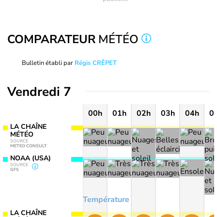
COMPARATEUR
MÉTÉO
Bulletin établi par
Régis CRÊPET
Vendredi 7
00h
01h
02h
03h
04h
0
LA CHAÎNE
MÉTÉO
SOURCE
METEO CONSULT
NOAA (USA)
SOURCE
GFS
Température
LA CHAÎNE