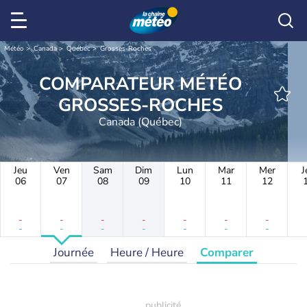
Météo
Canada
Québec
Grosses-Roches
COMPARATEUR MÉTÉO
GROSSES-ROCHES
Canada (Québec)
Jeu
Ven
Sam
Dim
Lun
Mar
Mer
J
06
07
08
09
10
11
12
-
-
-
-
-
-
-
-
-
-
-
-
-
-
Journée
Heure / Heure
Comparer