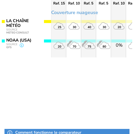
Raf. 15
Raf. 10
Raf. 5
Raf. 5
Raf. 10
Raf
Couverture nuageuse
LA CHAÎNE
MÉTÉO
25
30
40
30
20
SOURCE
METEO CONSULT
NOAA (USA)
0%
SOURCE
20
70
75
80
GFS
Comment fonctionne le comparateur