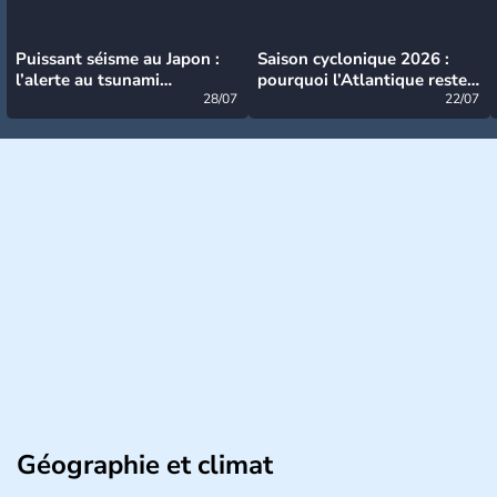
Puissant séisme au Japon :
Saison cyclonique 2026 :
l’alerte au tsunami
pourquoi l’Atlantique reste
désormais levée
28/07
très calme à ce stade ?
22/07
Géographie et climat