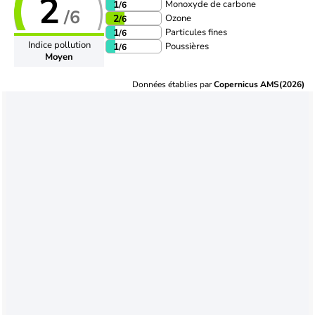
2
Monoxyde de carbone
1
/6
/6
Ozone
2
/6
Particules fines
1
/6
Indice pollution
Poussières
1
/6
Moyen
Données établies par
Copernicus AMS(2026)