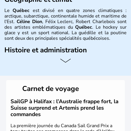
Le
Québec
est divisé en quatre zones climatiques :
arctique, subarctique, continentale humide et maritime de
l'Est.
Céline Dion
, Félix Leclerc, Robert Charlebois sont
des artistes emblématiques du
Québec
. Le hockey sur
glace y est un sport national. La guédille et la poutine
sont deux des principales spécialités québécoises.
Histoire et administration
Le
Québec
est une province francophone du
Canada
en
Amérique du Nord. Sa capitale est
Québec
et sa
métropole s’appelle
Montréal
. Elle est traversée par le
Saint-Laurent et le relie à l’Atlantique et aux Grands Lacs.
La langue officielle est le français, langue maternelle de
Carnet de voyage
80 % des
Québécois
. L’aéronautique, les
biotechnologies, l’industrie pharmaceutique, le génie
conseil constituent ses pôles essentiels d’activité.
SailGP à Halifax : l’Australie frappe fort, la
Suisse surprend et Artemis prend les
commandes
La première journée du Canada Sail Grand Prix a