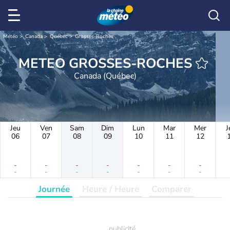
Météo
Canada
Québec
Grosses-Roches
METEO GROSSES-ROCHES
Canada (Québec)
Jeu
Ven
Sam
Dim
Lun
Mar
Mer
J
06
07
08
09
10
11
12
-
-
-
-
-
-
-
-
-
-
-
-
-
-
Journée
Heure / Heure
Comparer