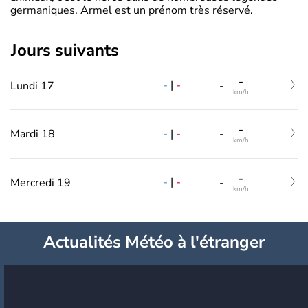
germaniques. Armel est un prénom très réservé.
jours suivants
-
-
|
-
Lundi 17
-
km/h
-
-
|
-
Mardi 18
-
km/h
-
-
|
-
Mercredi 19
-
km/h
Actualités Météo à l'étranger