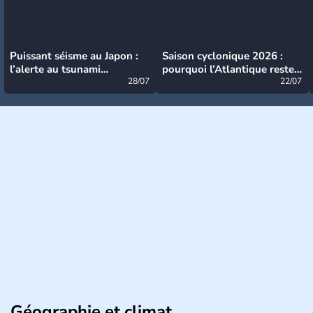
Puissant séisme au Japon :
Saison cyclonique 2026 :
l’alerte au tsunami
pourquoi l’Atlantique reste
désormais levée
28/07
très calme à ce stade ?
22/07
Géographie et climat