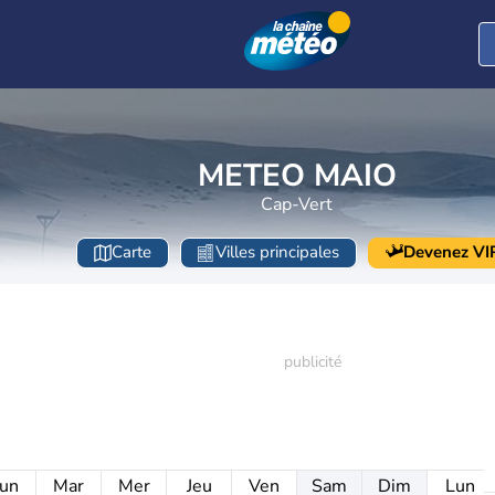
METEO MAIO
Cap-Vert
Carte
Villes principales
Devenez VI
un
Mar
Mer
Jeu
Ven
Sam
Dim
Lun