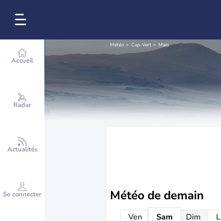
Météo
Cap-Vert
Maio
Accueil
Radar
Actualités
Météo de
demain
Se connecter
Ven
Sam
Dim
L