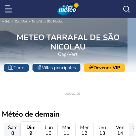
Météo
Cap-Vert
Tarrafal de São Nicolau
METEO TARRAFAL DE SÃO
NICOLAU
Cap-Vert
Carte
Villes principales
Devenez VIP
Météo de
demain
Sam
Dim
Lun
Mar
Mer
Jeu
Ven
8
9
10
11
12
13
14