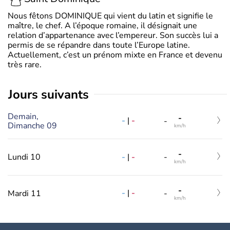
Nous fêtons DOMINIQUE qui vient du latin et signifie le
maître, le chef. A l’époque romaine, il désignait une
relation d’appartenance avec l’empereur. Son succès lui a
permis de se répandre dans toute l’Europe latine.
Actuellement, c’est un prénom mixte en France et devenu
très rare.
jours suivants
Demain,
-
-
|
-
-
Dimanche 09
km/h
-
-
|
-
Lundi 10
-
km/h
-
-
|
-
Mardi 11
-
km/h