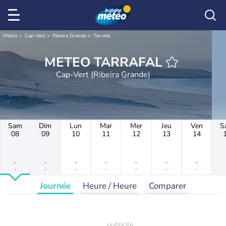
Météo
Cap-Vert
Ribeira Grande
Tarrafal
METEO TARRAFAL
Cap-Vert (Ribeira Grande)
Sam
Dim
Lun
Mar
Mer
Jeu
Ven
S
08
09
10
11
12
13
14
-
-
-
-
-
-
-
-
-
-
-
-
-
-
Journée
Heure / Heure
Comparer