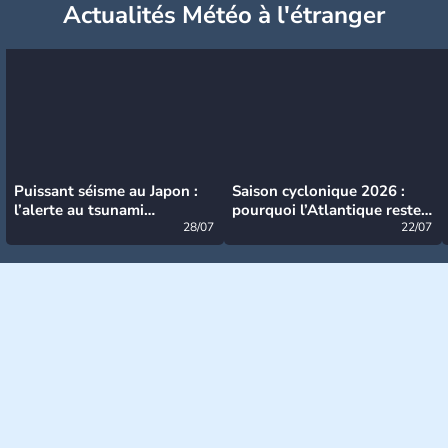
Actualités Météo à l'étranger
Puissant séisme au Japon :
Saison cyclonique 2026 :
l’alerte au tsunami
pourquoi l’Atlantique reste
désormais levée
28/07
très calme à ce stade ?
22/07