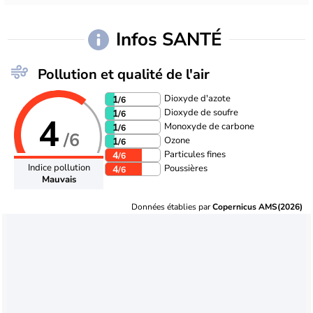
Infos SANTÉ
Pollution et qualité de l'air
Dioxyde d'azote
1
/6
Dioxyde de soufre
1
/6
4
Monoxyde de carbone
1
/6
/6
Ozone
1
/6
Particules fines
4
/6
Indice pollution
Poussières
4
/6
Mauvais
Données établies par
Copernicus AMS(2026)