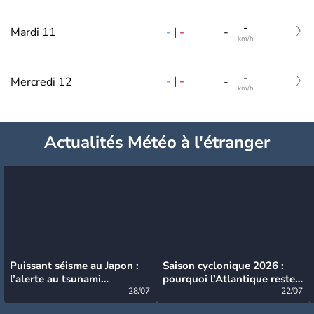
-
-
|
-
Mardi 11
-
km/h
-
-
|
-
Mercredi 12
-
km/h
Actualités Météo à l'étranger
Puissant séisme au Japon :
Saison cyclonique 2026 :
l’alerte au tsunami
pourquoi l’Atlantique reste
désormais levée
28/07
très calme à ce stade ?
22/07