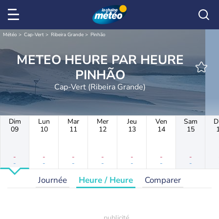
Météo
Cap-Vert
Ribeira Grande
Pinhão
METEO HEURE PAR HEURE
PINHÃO
Cap-Vert (Ribeira Grande)
Dim
Lun
Mar
Mer
Jeu
Ven
Sam
D
09
10
11
12
13
14
15
-
-
-
-
-
-
-
-
-
-
-
-
-
-
Journée
Heure / Heure
Comparer