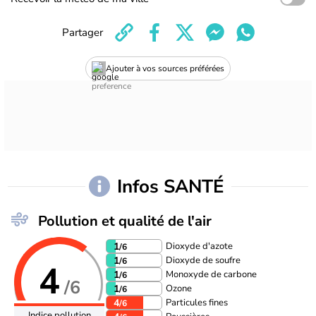
Partager
Ajouter à vos sources préférées
Infos SANTÉ
Pollution et qualité de l'air
Dioxyde d'azote
1
/6
Dioxyde de soufre
1
/6
4
Monoxyde de carbone
1
/6
/6
Ozone
1
/6
Particules fines
4
/6
Indice pollution