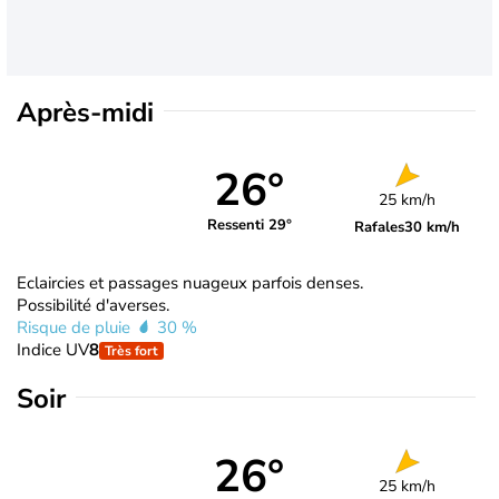
Après-midi
26°
25 km/h
Ressenti 29°
Rafales
30 km/h
Eclaircies et passages nuageux parfois denses.
Possibilité d'averses.
Risque de pluie
30 %
Indice UV
8
Très fort
Soir
26°
25 km/h