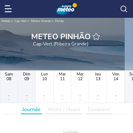
Météo
Cap-Vert
Ribeira Grande
Pinhão
METEO PINHÃO
Cap-Vert (Ribeira Grande)
Sam
Dim
Lun
Mar
Mer
Jeu
Ven
S
08
09
10
11
12
13
14
-
-
-
-
-
-
-
-
-
-
-
-
-
-
Journée
Heure / Heure
Comparer