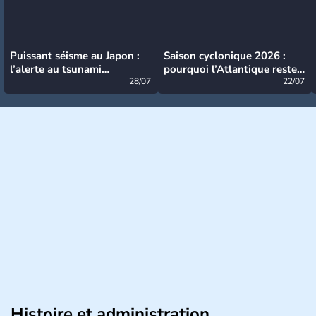
Puissant séisme au Japon :
Saison cyclonique 2026 :
l’alerte au tsunami
pourquoi l’Atlantique reste
désormais levée
28/07
très calme à ce stade ?
22/07
Histoire et administration