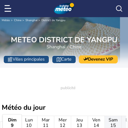
Météo
Chine
Shanghaï
District de Yangpu
METEO DISTRICT DE YANGPU
Shanghaï - Chine
Villes principales
Carte
Devenez VIP
Météo
du jour
Dim
Lun
Mar
Mer
Jeu
Ven
Sam
9
10
11
12
13
14
15