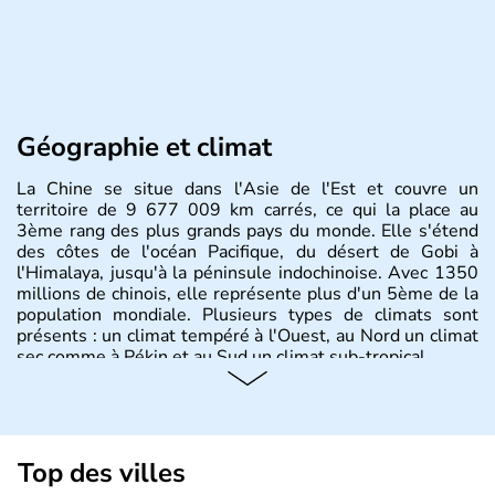
Géographie et climat
La Chine se situe dans l'Asie de l'Est et couvre un
territoire de 9 677 009 km carrés, ce qui la place au
3ème rang des plus grands pays du monde. Elle s'étend
des côtes de l'océan Pacifique, du désert de Gobi à
l'Himalaya, jusqu'à la péninsule indochinoise. Avec 1350
millions de chinois, elle représente plus d'un 5ème de la
population mondiale. Plusieurs types de climats sont
présents : un climat tempéré à l'Ouest, au Nord un climat
sec comme à Pékin et au Sud un climat sub-tropical.
Histoire et administration
La civilisation chinoise est l'une des plus anciennes et son
histoire a été nourrie d'une succession de nombreuses
Top des villes
dynasties. La dynastie Qing a été la dernière à régner