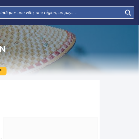
AN
P
Mer
Jeu
Ven
Sam