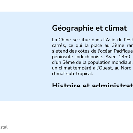
Géographie et climat
La Chine se situe dans l'Asie de l'E
carrés, ce qui la place au 3ème r
s'étend des côtes de l'océan Pacifique
péninsule indochinoise. Avec 1350 m
d'un 5ème de la population mondiale. 
un climat tempéré à l'Ouest, au Nord
climat sub-tropical.
Histoire et administra
La civilisation chinoise est l'une des 
d'une succession de nombreuses dynas
régner jusqu'aux guerres de l'opium
nation et a retrouvé son indépend
d'inventions avant-gardistes, la Chine 
l'imprimerie à caractères mobiles, de 