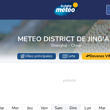
METEO DISTRICT DE JING'
Shanghaï - Chine
Villes principales
Carte
Devenez VI
ar
Mer
Jeu
Ven
Sam
Dim
Lun
Mar