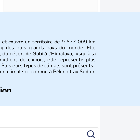
st et couvre un territoire de 9 677 009 km
ang des plus grands pays du monde. Elle
, du désert de Gobi à l'Himalaya, jusqu'à la
illions de chinois, elle représente plus
Plusieurs types de climats sont présents :
 un climat sec comme à Pékin et au Sud un
tion
plus anciennes et son histoire a été nourrie
ties. La dynastie Qing a été la dernière à
 lorsque la Chine s'est constituée comme
ance en 1945. Illustre pays en matière
a été la première utilisatrice du papier, de
la boussole et de la poudre à canon.