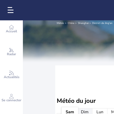
Météo
Chine
Shanghaï
District de Jing'an
Accueil
Radar
Actualités
Météo
du jour
Se connecter
Sam
Dim
Lun
M