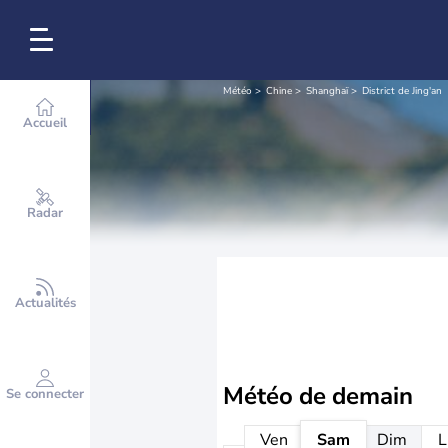
Météo
Chine
Shanghaï
District de Jing'an
Accueil
Radar
Actualités
Météo de
demain
Se connecter
Ven
Sam
Dim
L