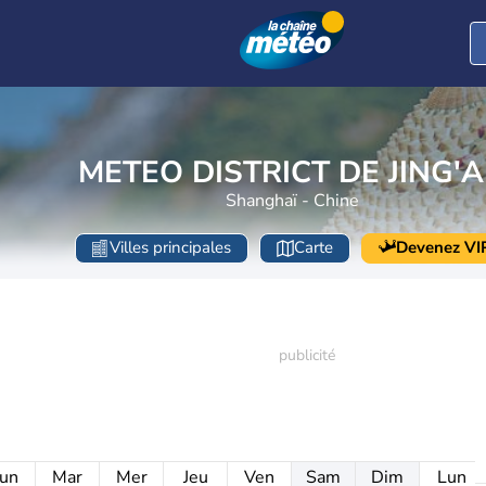
METEO DISTRICT DE JING'
Shanghaï - Chine
Villes principales
Carte
Devenez VI
un
Mar
Mer
Jeu
Ven
Sam
Dim
Lun