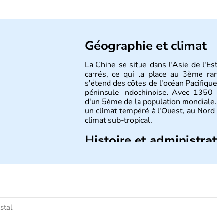
Géographie et climat
La Chine se situe dans l'Asie de l'E
carrés, ce qui la place au 3ème r
s'étend des côtes de l'océan Pacifique
péninsule indochinoise. Avec 1350 m
d'un 5ème de la population mondiale. 
un climat tempéré à l'Ouest, au Nord
climat sub-tropical.
Histoire et administra
La civilisation chinoise est l'une des 
d'une succession de nombreuses dynas
régner jusqu'aux guerres de l'opium
nation et a retrouvé son indépend
d'inventions avant-gardistes, la Chine 
l'imprimerie à caractères mobiles, de 