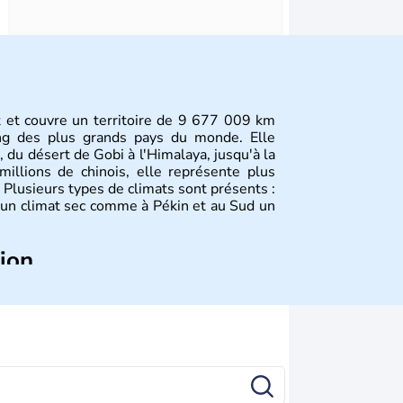
st et couvre un territoire de 9 677 009 km
ang des plus grands pays du monde. Elle
, du désert de Gobi à l'Himalaya, jusqu'à la
illions de chinois, elle représente plus
Plusieurs types de climats sont présents :
 un climat sec comme à Pékin et au Sud un
tion
plus anciennes et son histoire a été nourrie
ties. La dynastie Qing a été la dernière à
 lorsque la Chine s'est constituée comme
ance en 1945. Illustre pays en matière
a été la première utilisatrice du papier, de
la boussole et de la poudre à canon.